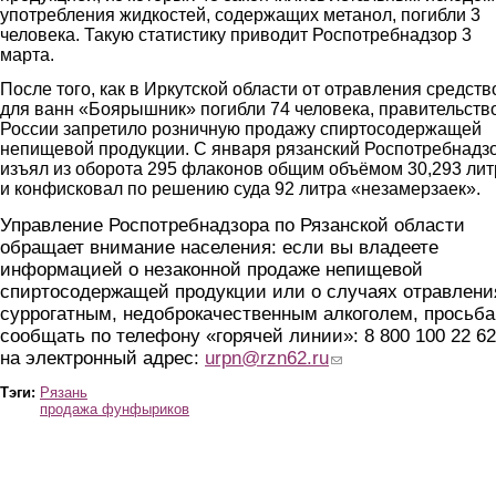
употребления жидкостей, содержащих метанол, погибли 3
человека. Такую статистику приводит Роспотребнадзор 3
марта.
После того, как в Иркутской области от отравления средст
для ванн «Боярышник» погибли 74 человека, правительств
России запретило розничную продажу спиртосодержащей
непищевой продукции. С января рязанский Роспотребнадз
изъял из оборота 295 флаконов общим объёмом 30,293 лит
и конфисковал по решению суда 92 литра «незамерзаек».
Управление Роспотребнадзора по Рязанской области
обращает внимание населения: если вы владеете
информацией о незаконной продаже непищевой
спиртосодержащей продукции или о случаях отравлени
суррогатным, недоброкачественным алкоголем, просьба
сообщать по телефону «горячей линии»: 8 800 100 22 62
на электронный адрес:
urpn@rzn62.ru
(link sends e-mail)
Тэги:
Рязань
продажа фунфыриков