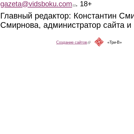
gazeta@vidsboku.com
(link sends e-mail)
. 18+
Главный редактор: Константин См
Смирнова, администратор сайта и 
Создание сайтов
(link is external)
«Три-В»