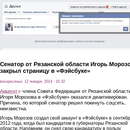
Перейти к основному содержанию
Сенатор от Рязанской области Игорь Мороз
закрыл страницу в «Фэйсбуке»
воскресенье, 12 января, 2014 - 16:32
Аккаунт
(link is external)
члена Совета Федерации от Рязанской област
Игоря Морозова в «Фэйсбуке» оказался деактивирован.
Причина, по которой сенатор решил покинуть соцсеть,
неизвестна.
Игорь Морозов создал свой аккаунт в «Фэйсбуке» в сентяб
2012 года, когда был кандидатом в губернаторы Рязанской
области. Напомним, он снял свою кандидатуру в пользу