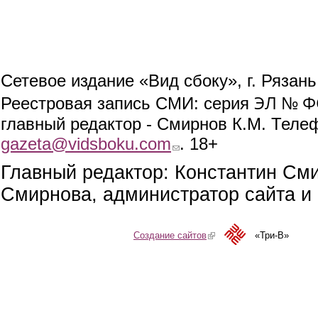
Сетевое издание «Вид сбоку», г. Рязан
ЭЛ № ФС
Реестровая запись СМИ: серия
главный редактор - Смирнов К.М. Телефо
gazeta@vidsboku.com
(link sends e-mail)
. 18+
Главный редактор: Константин См
Смирнова, администратор сайта и 
Создание сайтов
(link is external)
«Три-В»