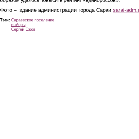
образом удалось повысить рейтинг «единороссов».
Фото – здание администрации города Сараи
sarai-adm.
Тэги:
Сараевское поселение
выборы
Сергей Ежов