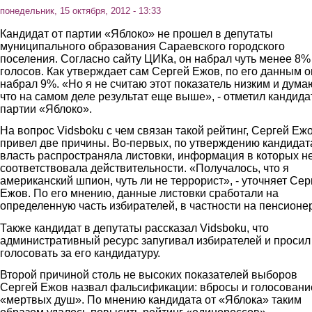
понедельник, 15 октября, 2012 - 13:33
Кандидат от партии «Яблоко» не прошел в депутаты
муниципального образования Сараевского городского
поселения. Согласно сайту ЦИКа, он набрал чуть менее 8%
голосов. Как утверждает сам Сергей Ежов, по его данным о
набрал 9%. «Но я не считаю этот показатель низким и дума
что на самом деле результат еще выше», - отметил кандида
партии «Яблоко».
На вопрос Vidsboku с чем связан такой рейтинг, Сергей Еж
привел две причины. Во-первых, по утверждению кандидат
власть распространяла листовки, информация в которых н
соответствовала действительности. «Получалось, что я
американский шпион, чуть ли не террорист», - уточняет Сер
Ежов. По его мнению, данные листовки сработали на
определенную часть избирателей, в частности на пенсионе
Также кандидат в депутаты рассказал Vidsboku, что
административный ресурс запугивал избирателей и просил
голосовать за его кандидатуру.
Второй причиной столь не высоких показателей выборов
Сергей Ежов назвал фальсификации: вбросы и голосовани
«мертвых душ». По мнению кандидата от «Яблока» таким