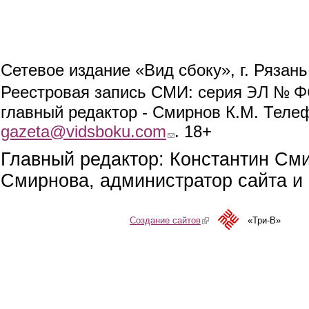
Сетевое издание «Вид сбоку», г. Рязан
ЭЛ № ФС
Реестровая запись СМИ: серия
главный редактор - Смирнов К.М. Телефо
gazeta@vidsboku.com
(link sends e-mail)
. 18+
Главный редактор: Константин См
Смирнова, администратор сайта и 
Создание сайтов
(link is external)
«Три-В»