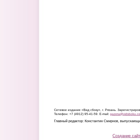
Сетевое издание «Вид сбоку», г. Рязань. Зарегистрир
Телефон: +7 (4912) 95-41-59. E-mail:
gazeta@vidsboku.c
Главный редактор: Константин Смирнов, выпускающи
Создание сай