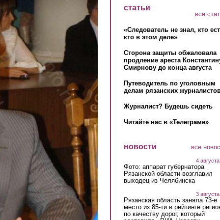
статьи
все ста
«Следователь не знал, кто ес
кто в этом деле»
Сторона защиты обжаловала
продление ареста Константин
Смирнову до конца августа
Путеводитель по уголовным
делам рязанских журналистов
Журналист? Будешь сидеть
Читайте нас в «Телеграме»
новости
все ново
4 августа
Фото: аппарат губернатора
Рязанской области возглавил
выходец из Челябинска
3 августа
Рязанская область заняла 73-е
место из 85-ти в рейтинге регио
по качеству дорог, который