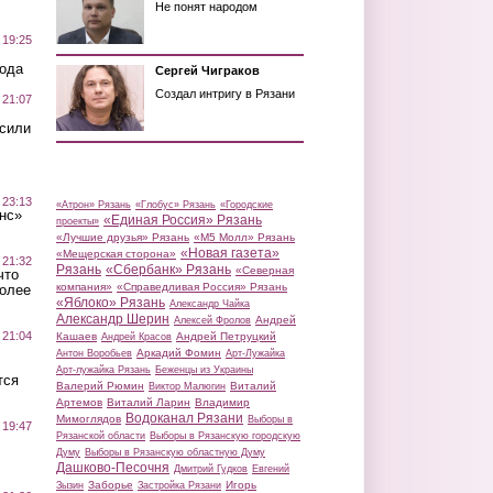
Не понят народом
 19:25
вода
Сергей Чиграков
Создал интригу в Рязани
 21:07
осили
 23:13
«Атрон» Рязань
«Глобус» Рязань
«Городские
нс»
«Единая Россия» Рязань
проекты»
«Лучшие друзья» Рязань
«М5 Молл» Рязань
«Новая газета»
«Мещерская сторона»
 21:32
Рязань
«Сбербанк» Рязань
«Северная
что
компания»
«Справедливая Россия» Рязань
более
«Яблоко» Рязань
Александр Чайка
Александр Шерин
Андрей
Алексей Фролов
 21:04
Кашаев
Андрей Петруцкий
Андрей Красов
Аркадий Фомин
Антон Воробьев
Арт-Лужайка
Арт-лужайка Рязань
Беженцы из Украины
тся
Валерий Рюмин
Виталий
Виктор Малюгин
Артемов
Виталий Ларин
Владимир
Водоканал Рязани
Мимоглядов
Выборы в
 19:47
Рязанской области
Выборы в Рязанскую городскую
Думу
Выборы в Рязанскую областную Думу
Дашково-Песочня
Дмитрий Гудков
Евгений
Заборье
Игорь
Зызин
Застройка Рязани