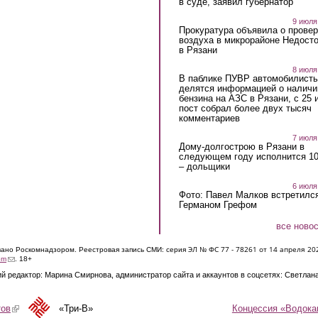
в суде, заявил губернатор
9 июля
Прокуратура объявила о провер
воздуха в микрорайоне Недост
в Рязани
8 июля
В паблике ПУВР автомобилист
делятся информацией о наличи
бензина на АЗС в Рязани, с 25 
пост собрал более двух тысяч
комментариев
7 июля
Дому-долгострою в Рязани в
следующем году исполнится 10
– дольщики
6 июля
Фото: Павел Малков встретился
Германом Грефом
все ново
ЭЛ № ФС 77 - 7826
1 от 14 апреля 20
овано Роскомнадзором. Реестровая запись СМИ: серия
(link sends e-mail)
om
. 18+
й редактор: Марина Смирнова, администратор сайта и аккаунтов в соцсетях: Светлан
Концессия «Водока
тов
(link is external)
«Три-В»