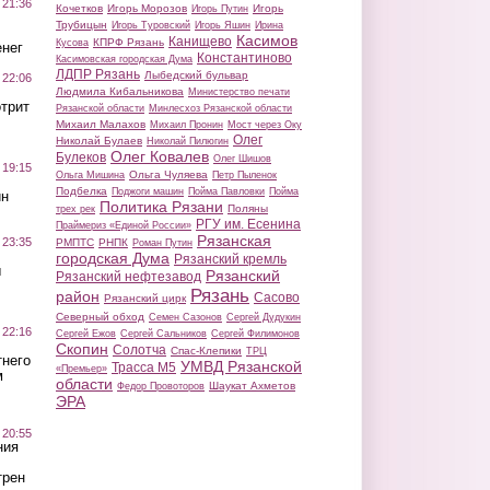
 21:36
Кочетков
Игорь Морозов
Игорь
Игорь Путин
Трубицын
Игорь Туровский
Игорь Яшин
Ирина
Касимов
Канищево
КПРФ Рязань
Кусова
нег
Константиново
Касимовская городская Дума
ЛДПР Рязань
Лыбедский бульвар
 22:06
Людмила Кибальникова
Министерство печати
трит
Рязанской области
Минлесхоз Рязанской области
Михаил Малахов
Михаил Пронин
Мост через Оку
Олег
Николай Булаев
Николай Пилюгин
Олег Ковалев
Булеков
Олег Шишов
 19:15
Ольга Чуляева
Ольга Мишина
Петр Пыленок
Подбелка
Поджоги машин
Пойма Павловки
Пойма
ин
Политика Рязани
Поляны
трех рек
РГУ им. Есенина
Праймериз «Единой России»
Рязанская
 23:35
РМПТС
РНПК
Роман Путин
городская Дума
Рязанский кремль
ы
Рязанский
Рязанский нефтезавод
Рязань
район
Сасово
Рязанский цирк
Северный обход
Семен Сазонов
Сергей Дудукин
 22:16
Сергей Ежов
Сергей Сальников
Сергей Филимонов
Скопин
Солотча
Спас-Клепики
ТРЦ
тнего
УМВД Рязанской
Трасса М5
«Премьер»
м
области
Шаукат Ахметов
Федор Провоторов
ЭРА
 20:55
ния
трен