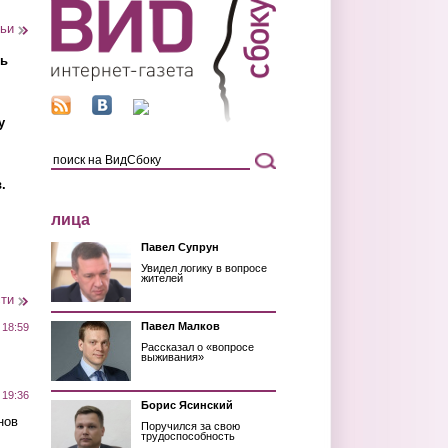
тьи
ть
у
.
лица
Павел Супрун
Увидел логику в вопросе
жителей
сти
Павел Малков
 18:59
Рассказал о «вопросе
выживания»
 19:36
Борис Ясинский
нов
Поручился за свою
трудоспособность