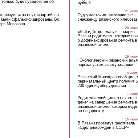
к только будет уведомлен об
рублей
21 июля
то результаты внутрипартийных
Суд ужесточил наказание экс-
снабженцу рязанского хлебоза
и были сфальсифицированы. Во
оря Морозова.
20 июля
«Всё идёт по плану» — мэрия
Рязани родителям, которые пр
о дофинансировании ремонта в
рязанской школе
19 июля
«Экологический рязанский алья
перезапустил «карту свалок»
18 июля
Рязанский Минздрав сообщил, 
перинатальный центр получит 
200 единиц оборудования
17 июля
Родители сообщили о нехватке
денег на завершение ремонта в
рязанской школе, который веде
по нацпроекту
16 июля
В Рязани проведут фестиваль
«Сделано/рождён в СССР»