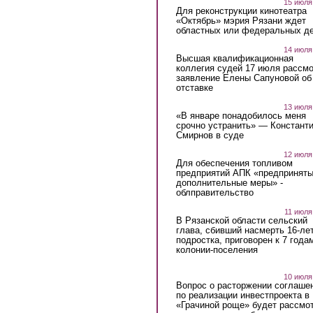
15 июля
Для реконструкции кинотеатра
«Октябрь» мэрия Рязани ждет
областных или федеральных де
14 июля
Высшая квалификационная
коллегия судей 17 июля рассмо
заявление Елены Сапуновой об
отставке
13 июля
«В январе понадобилось меня
срочно устранить» — Констант
Смирнов в суде
12 июля
Для обеспечения топливом
предприятий АПК «предпринят
дополнительные меры» -
облправительство
11 июля
В Рязанской области сельский
глава, сбивший насмерть 16-ле
подростка, приговорен к 7 года
колонии-поселения
10 июля
Вопрос о расторжении соглаше
по реализации инвестпроекта в
«Грачиной роще» будет рассмо