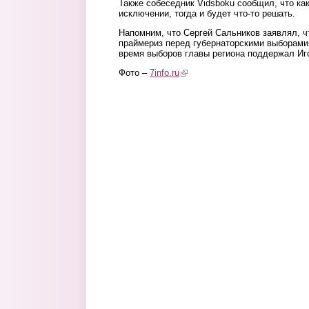
Также собеседник Vidsboku сообщил, что ка
исключении, тогда и будет что-то решать.
Напомним, что Сергей Сальников заявлял, ч
праймериз перед губернаторскими выборам
время выборов главы региона поддержал Иг
Фото –
7info.ru
(link is external)