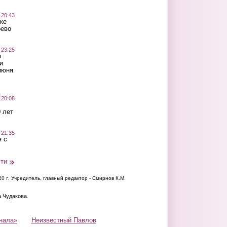
 20:43
ке
оево
 23:25
ы
и
июня
 20:08
 лет
 21:35
 с
сти
20 г.
Учредитель, главный редактор - Смирнов К.М.
а Чудакова.
нала»
Неизвестный Павлов