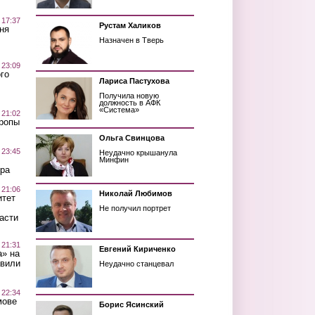
 17:37
Рустам Халиков
ня
Назначен в Тверь
 23:09
го
Лариса Пастухова
Получила новую
должность в АФК
«Система»
 21:02
Тропы
Ольга Свинцова
 23:45
Неудачно крышанула
Минфин
ра
 21:06
Николай Любимов
итет
Не получил портрет
асти
 21:31
Евгений Кириченко
а» на
авили
Неудачно станцевал
 22:34
мове
Борис Ясинский