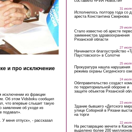
составило «РИА Новости»
31 июля
Исполнилось полтора года со д
ареста Константина Смирнова
29 июля
Стало известно об аресте перво
замминистра здравоохранения
Рязанской области
27 июля
Начинается благоустройство «
Паустовского» в Солотче
25 июля
Прокуратура нашла нарушения
ке и про исключение
режима охраны Сегденского озе
24 июля
Облправительство создаст ком
по территориальной обороне и
защите объектов Рязанской обл
м исключении из фракции
ме. Об этом Vidsboku сообщил
23 июля
тил, что впервые слышит такую
Здание бывшего «Детского мир
 заявление об уходе из
улице Соборной в Рязани выст
не подавал».
на торги
 У меня отпуск», - рассказал
22 июля
На реставрацию мечети в Каси
выделено более 200 миллионов