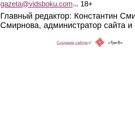
gazeta@vidsboku.com
(link sends e-mail)
. 18+
Главный редактор: Константин См
Смирнова, администратор сайта и 
Создание сайтов
(link is external)
«Три-В»