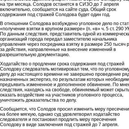
на три месяца. Солодов останется в СИЗО до 7 апреля
включительно, сообщается на сайте суда. Общий срок
содержания под стражей Солодова будет один год.
В отношении Солодова возбуждено уголовное дело по стат
«получение взятки в крупном размере» (п. «в» ч. 5 ст. 290 УК
По данным следствия, представитель одной из коммерческ
организаций города передал заместителю начальника
управления через посредника взятку в размере 250 тысяч р
за действия, направленные на внесение изменений в
разрешительную документацию.
Ходатайство о продлении срока содержания под стражей
Солодову следователь мотивировал тем, что по уголовном
делу до настоящего времени не завершено проведение ря
назначенных экспертиз, по результатам которых необходим
предъявить измененное и дополненное обвинение. По мн
следствия, находясь на свободе, обвиняемый может скрыть
оказать воздействие на участников уголовного процесса,
уничтожить доказательства по делу.
Сообщается, что Солодов просил изменить меру пресечен
на более мягкую, однако суд удовлетворил ходатайство
следователя и постановил продлить меру пресечения
Солодову в виде заключения под стражей до 7 апреля.