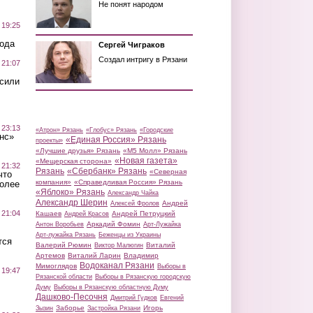
Не понят народом
 19:25
вода
Сергей Чиграков
Создал интригу в Рязани
 21:07
осили
 23:13
«Атрон» Рязань
«Глобус» Рязань
«Городские
нс»
«Единая Россия» Рязань
проекты»
«Лучшие друзья» Рязань
«М5 Молл» Рязань
«Новая газета»
«Мещерская сторона»
 21:32
Рязань
«Сбербанк» Рязань
«Северная
что
компания»
«Справедливая Россия» Рязань
более
«Яблоко» Рязань
Александр Чайка
Александр Шерин
Андрей
Алексей Фролов
 21:04
Кашаев
Андрей Петруцкий
Андрей Красов
Аркадий Фомин
Антон Воробьев
Арт-Лужайка
Арт-лужайка Рязань
Беженцы из Украины
тся
Валерий Рюмин
Виталий
Виктор Малюгин
Артемов
Виталий Ларин
Владимир
Водоканал Рязани
Мимоглядов
Выборы в
 19:47
Рязанской области
Выборы в Рязанскую городскую
Думу
Выборы в Рязанскую областную Думу
Дашково-Песочня
Дмитрий Гудков
Евгений
Заборье
Игорь
Зызин
Застройка Рязани