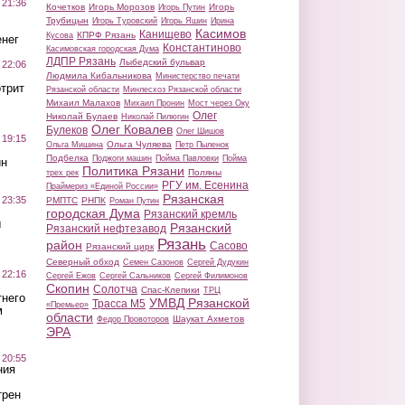
 21:36
Кочетков
Игорь Морозов
Игорь
Игорь Путин
Трубицын
Игорь Туровский
Игорь Яшин
Ирина
Касимов
Канищево
КПРФ Рязань
Кусова
нег
Константиново
Касимовская городская Дума
ЛДПР Рязань
Лыбедский бульвар
 22:06
Людмила Кибальникова
Министерство печати
трит
Рязанской области
Минлесхоз Рязанской области
Михаил Малахов
Михаил Пронин
Мост через Оку
Олег
Николай Булаев
Николай Пилюгин
Олег Ковалев
Булеков
Олег Шишов
 19:15
Ольга Чуляева
Ольга Мишина
Петр Пыленок
Подбелка
Поджоги машин
Пойма Павловки
Пойма
ин
Политика Рязани
Поляны
трех рек
РГУ им. Есенина
Праймериз «Единой России»
Рязанская
 23:35
РМПТС
РНПК
Роман Путин
городская Дума
Рязанский кремль
ы
Рязанский
Рязанский нефтезавод
Рязань
район
Сасово
Рязанский цирк
Северный обход
Семен Сазонов
Сергей Дудукин
 22:16
Сергей Ежов
Сергей Сальников
Сергей Филимонов
Скопин
Солотча
Спас-Клепики
ТРЦ
тнего
УМВД Рязанской
Трасса М5
«Премьер»
м
области
Шаукат Ахметов
Федор Провоторов
ЭРА
 20:55
ния
трен