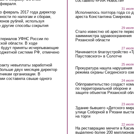
составило «РИА Новости»
 февраля.
31 июля
по февраль 2017 года директор
Исполнилось полтора года со д
ареста Константина Смирнова
нности по налогам и сборам,
онов рублей, используя
е другие способы сокрытия
29 июля
Стало известно об аресте перво
замминистра здравоохранения
атериалов УФНС России по
Рязанской области
кой области. В ходе
м будут приняты исчерпывающие
27 июля
Начинается благоустройство «
юджетной системе РФ, отмечено
Паустовского» в Солотче
25 июля
факту невыплаты заработной
Прокуратура нашла нарушения
 больше двух месяцев директор
режима охраны Сегденского озе
тникам организации. В
ами составила свыше одного
24 июля
Облправительство создаст ком
по территориальной обороне и
защите объектов Рязанской обл
23 июля
Здание бывшего «Детского мир
улице Соборной в Рязани выст
на торги
22 июля
На реставрацию мечети в Каси
выделено более 200 миллионов