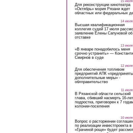
15 июля
Для реконструкции кинотеатра
«Октябрь» мэрия Рязани ждет
областных или федеральных де
14 июля
Высшая квалификационная
коллегия судей 17 июля рассмо
заявление Елены Сапуновой об
отставке
13 июля
«В январе понадобилось меня
срочно устранить» — Констант
Смирнов в суде
12 июля
Для обеспечения топливом
предприятий АПК «предпринят
дополнительные меры» -
облправительство
11 июля
В Рязанской области сельский
глава, сбивший насмерть 16-ле
подростка, приговорен к 7 года
колонии-поселения
10 июля
Вопрос о расторжении соглаше
по реализации инвестпроекта в
«Грачиной роще» будет рассмо