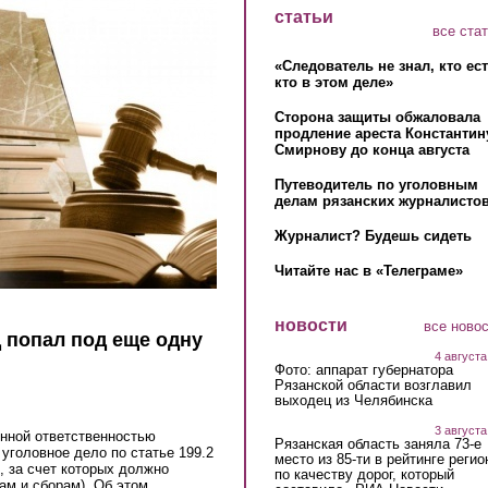
статьи
все ста
«Следователь не знал, кто ес
кто в этом деле»
Сторона защиты обжаловала
продление ареста Константин
Смирнову до конца августа
Путеводитель по уголовным
делам рязанских журналистов
Журналист? Будешь сидеть
Читайте нас в «Телеграме»
новости
все ново
 попал под еще одну
4 августа
Фото: аппарат губернатора
Рязанской области возглавил
выходец из Челябинска
3 августа
енной ответственностью
Рязанская область заняла 73-е
уголовное дело по статье 199.2
место из 85-ти в рейтинге регио
, за счет которых должно
по качеству дорог, который
ам и сборам). Об этом