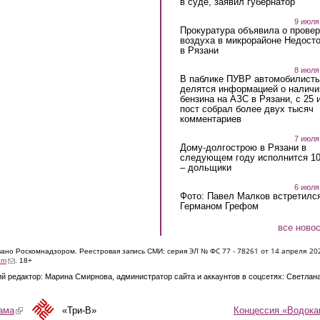
в суде, заявил губернатор
9 июля
Прокуратура объявила о провер
воздуха в микрорайоне Недост
в Рязани
8 июля
В паблике ПУВР автомобилист
делятся информацией о наличи
бензина на АЗС в Рязани, с 25 
пост собрал более двух тысяч
комментариев
7 июля
Дому-долгострою в Рязани в
следующем году исполнится 10
– дольщики
6 июля
Фото: Павел Малков встретился
Германом Грефом
все ново
ЭЛ № ФС 77 - 7826
1 от 14 апреля 20
овано Роскомнадзором. Реестровая запись СМИ: серия
(link sends e-mail)
om
. 18+
й редактор: Марина Смирнова, администратор сайта и аккаунтов в соцсетях: Светлан
Концессия «Водока
ама
(link is external)
«Три-В»