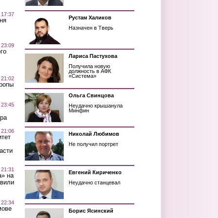
 17:37
Рустам Халиков
ня
Назначен в Тверь
 23:09
го
Лариса Пастухова
Получила новую
должность в АФК
«Система»
 21:02
Тропы
Ольга Свинцова
 23:45
Неудачно крышанула
Минфин
ра
 21:06
Николай Любимов
итет
Не получил портрет
асти
 21:31
Евгений Кириченко
а» на
авили
Неудачно станцевал
 22:34
мове
Борис Ясинский