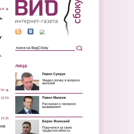
тьи
ть
у
.
лица
Павел Супрун
Увидел логику в вопросе
жителей
сти
Павел Малков
 18:59
Рассказал о «вопросе
выживания»
 19:36
Борис Ясинский
нов
Поручился за свою
трудоспособность