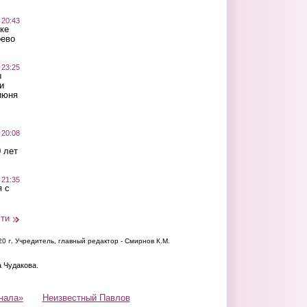
 20:43
ке
оево
 23:25
ы
и
июня
 20:08
 лет
 21:35
 с
сти
20 г.
Учредитель, главный редактор - Смирнов К.М.
а Чудакова.
нала»
Неизвестный Павлов