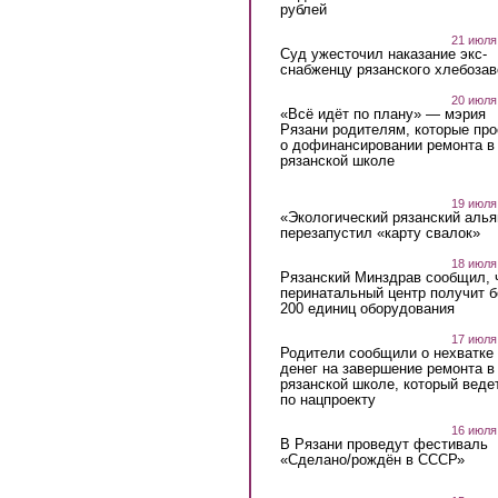
рублей
21 июля
Суд ужесточил наказание экс-
снабженцу рязанского хлебоза
20 июля
«Всё идёт по плану» — мэрия
Рязани родителям, которые пр
о дофинансировании ремонта в
рязанской школе
19 июля
«Экологический рязанский алья
перезапустил «карту свалок»
18 июля
Рязанский Минздрав сообщил, 
перинатальный центр получит 
200 единиц оборудования
17 июля
Родители сообщили о нехватке
денег на завершение ремонта в
рязанской школе, который веде
по нацпроекту
16 июля
В Рязани проведут фестиваль
«Сделано/рождён в СССР»