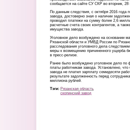
сообщается на сайте СУ СКР во вторник, 28
По данным следствия, с октября 2016 года 
завода, достоверно зная о наличии задолже
проводил платежи на сумму более 2,6 милли
расчетные счета своих контрагентов, а такж
имущества завода.
Уголовное дело возбуждено на основании м
Рязанской области и УМВД России по Рязанс
расследования уголовного дела следствие
меры к возмещению причиненного ущерба б
в пресс-релизе.
Ранее было возбуждено уголовное дело по 
платы работникам завода. Установлено, что
завода не платил зарплату семидесяти рабо
результате задолженность перед сотрудник
миллиона рублей.
Тэги:
Рязанская область
скопинский завод