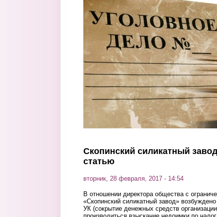
Перейти к основному содержанию
Скопинский силикатный завод
статью
вторник, 28 февраля, 2017 - 14:54
В отношении директора общества с огранич
«Скопинский силикатный завод» возбуждено 
УК (сокрытие денежных средств организации
производиться взыскание недоимки по налог