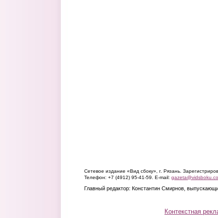
Сетевое издание «Вид сбоку», г. Рязань. Зарегистрир
Телефон: +7 (4912) 95-41-59. E-mail:
gazeta@vidsboku.c
Главный редактор: Константин Смирнов, выпускающи
Контекстная рекл