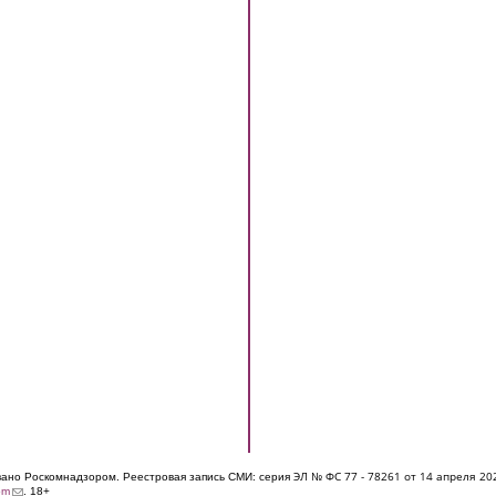
ЭЛ № ФС 77 - 7826
1 от 14 апреля 20
овано Роскомнадзором. Реестровая запись СМИ: серия
(link sends e-mail)
om
. 18+