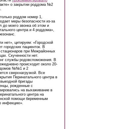
области
прокомментировало
акте» о закрытии роддома №2
.
только роддом номер 1,
людает меры безопасности из-за
 до моего звонка об этом и
тального центра и 4 роддома»,
резонанс.
и нет», цитируем: «Городской
т городских пациенток. В
 стационаров при Межрайонных
ах. Скученности нет.
инг службы родовспоможения. В
ежедневно происходит около 20-
х домов №№1 и 2
ется сверхнагрузкой. Все
крытия Перинатального центра в
 выездной бригады
енцы, рожденные с
изировались на выхаживание в
еринатального центра на
цинской помощи беременным
ю инфекцию».