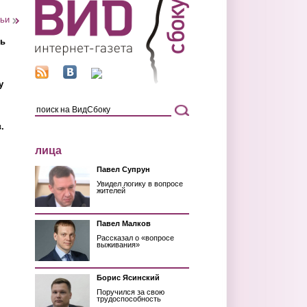
тьи
ть
у
.
лица
Павел Супрун
Увидел логику в вопросе
жителей
Павел Малков
Рассказал о «вопросе
выживания»
Борис Ясинский
Поручился за свою
трудоспособность