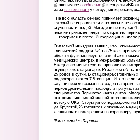
Министерство здравоохранения Рязанской 
(link is external)
анонимное
сообщение
(link is external)
в соцсети «ВКонт
из-за
выявленного
у сотрудниц коронавиурса
«На всю область сейчас принимает рожениц 
который не справляется с потоком и не соб
скученности людей. Минздрав не в курсе был
пока не принимает меры по открытию перина
— говорится в посте. Информация вызвала 
Областной минздрав заявил, что «скученност
клинический роддом №1 на 75 коек принимае
области функционируется еще 8 акушерских
медицинских центрах и межрайонных больниц
Ежедневно министерство проводит монитор
акушерских стационарах Рязанской области 
25 родов в сутки. В стационарах Родильны
родоразрешаются 7-8 женщин. И это не явля
случаи преждевременных родов на время за
период дезинфекции проходили при участии
специалистов Перинатального центра. Млад
экстремально низкой массой тела госпитал
детскую ОКБ. Структурное подразделение П
ул.Крупской,26 готовится к оказанию меди
женщинам с подозрением на коронавирусну
Фото: «ЯндексКарты».