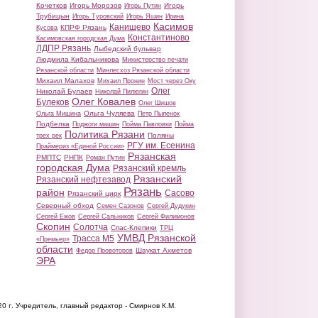
Кочетков
Игорь Морозов
Игорь
Игорь Путин
Трубицын
Игорь Туровский
Игорь Яшин
Ирина
Касимов
Канищево
КПРФ Рязань
Кусова
Константиново
Касимовская городская Дума
ЛДПР Рязань
Лыбедский бульвар
Людмила Кибальникова
Министерство печати
Рязанской области
Минлесхоз Рязанской области
Михаил Малахов
Михаил Пронин
Мост через Оку
Олег
Николай Булаев
Николай Пилюгин
Олег Ковалев
Булеков
Олег Шишов
Ольга Чуляева
Ольга Мишина
Петр Пыленок
Подбелка
Поджоги машин
Пойма Павловки
Пойма
Политика Рязани
Поляны
трех рек
РГУ им. Есенина
Праймериз «Единой России»
Рязанская
РМПТС
РНПК
Роман Путин
городская Дума
Рязанский кремль
Рязанский
Рязанский нефтезавод
Рязань
район
Сасово
Рязанский цирк
Северный обход
Семен Сазонов
Сергей Дудукин
Сергей Ежов
Сергей Сальников
Сергей Филимонов
Скопин
Солотча
Спас-Клепики
ТРЦ
УМВД Рязанской
Трасса М5
«Премьер»
области
Шаукат Ахметов
Федор Провоторов
ЭРА
20 г.
Учредитель, главный редактор - Смирнов К.М.