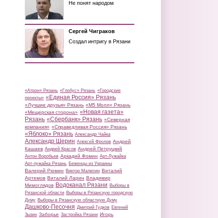
Не понят народом
Сергей Чиграков
Создал интригу в Рязани
«Атрон» Рязань
«Глобус» Рязань
«Городские
«Единая Россия» Рязань
проекты»
«Лучшие друзья» Рязань
«М5 Молл» Рязань
«Новая газета»
«Мещерская сторона»
Рязань
«Сбербанк» Рязань
«Северная
компания»
«Справедливая Россия» Рязань
«Яблоко» Рязань
Александр Чайка
Александр Шерин
Андрей
Алексей Фролов
Кашаев
Андрей Петруцкий
Андрей Красов
Аркадий Фомин
Антон Воробьев
Арт-Лужайка
Арт-лужайка Рязань
Беженцы из Украины
Валерий Рюмин
Виталий
Виктор Малюгин
Артемов
Виталий Ларин
Владимир
Водоканал Рязани
Мимоглядов
Выборы в
Рязанской области
Выборы в Рязанскую городскую
Думу
Выборы в Рязанскую областную Думу
Дашково-Песочня
Дмитрий Гудков
Евгений
Заборье
Игорь
Зызин
Застройка Рязани