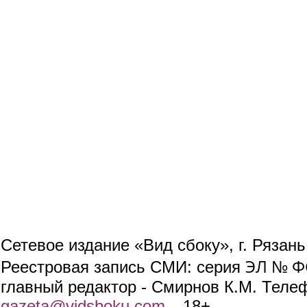
Сетевое издание «Вид сбоку», г. Рязан
ЭЛ № ФС
Реестровая запись СМИ: серия
главный редактор - Смирнов К.М. Телефо
gazeta@vidsboku.com
(link sends e-mail)
. 18+