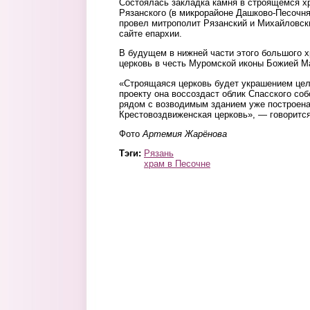
Состоялась закладка камня в строящемся х
Рязанского (в микрорайоне Дашково-Песочн
провел митрополит Рязанский и Михайловск
сайте епархии.
В будущем в нижней части этого большого х
церковь в честь Муромской иконы Божией М
«Строящаяся церковь будет украшением цел
проекту она воссоздаст облик Спасского со
рядом с возводимым зданием уже построен
Крестовоздвиженская церковь», — говоритс
Фото
Артемия Жарёнова
Тэги:
Рязань
храм в Песочне