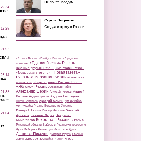
Не понят народом
 22:34
мове
Сергей Чиграков
Создал интригу в Рязани
 19:25
вода
 21:07
осили
«Атрон» Рязань
«Глобус» Рязань
«Городские
«Единая Россия» Рязань
проекты»
«Лучшие друзья» Рязань
«М5 Молл» Рязань
«Новая газета»
«Мещерская сторона»
 23:13
Рязань
«Сбербанк» Рязань
«Северная
нс»
компания»
«Справедливая Россия» Рязань
«Яблоко» Рязань
Александр Чайка
Александр Шерин
 21:32
Андрей
Алексей Фролов
что
Кашаев
Андрей Петруцкий
Андрей Красов
более
Аркадий Фомин
Антон Воробьев
Арт-Лужайка
Арт-лужайка Рязань
Беженцы из Украины
Валерий Рюмин
Виталий
Виктор Малюгин
 21:04
Артемов
Виталий Ларин
Владимир
Водоканал Рязани
Мимоглядов
Выборы в
Рязанской области
Выборы в Рязанскую городскую
тся
Думу
Выборы в Рязанскую областную Думу
Дашково-Песочня
Дмитрий Гудков
Евгений
Заборье
Игорь
Зызин
Застройка Рязани