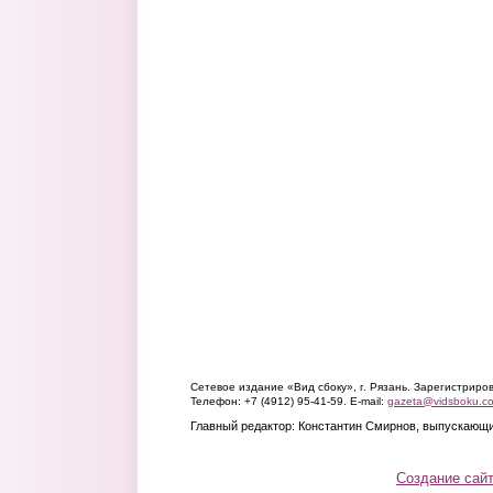
Сетевое издание «Вид сбоку», г. Рязань. Зарегистрир
Телефон: +7 (4912) 95-41-59. E-mail:
gazeta@vidsboku.c
Главный редактор: Константин Смирнов, выпускающи
Создание сай