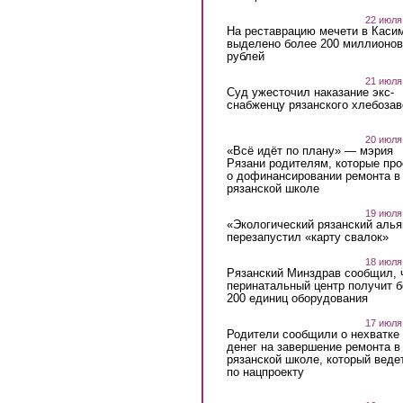
22 июля
На реставрацию мечети в Каси
выделено более 200 миллионов
рублей
21 июля
Суд ужесточил наказание экс-
снабженцу рязанского хлебоза
20 июля
«Всё идёт по плану» — мэрия
Рязани родителям, которые пр
о дофинансировании ремонта в
рязанской школе
19 июля
«Экологический рязанский алья
перезапустил «карту свалок»
18 июля
Рязанский Минздрав сообщил, 
перинатальный центр получит 
200 единиц оборудования
17 июля
Родители сообщили о нехватке
денег на завершение ремонта в
рязанской школе, который веде
по нацпроекту