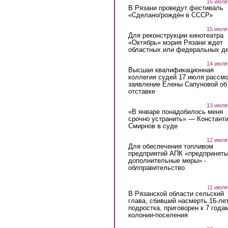
16 июля
В Рязани проведут фестиваль
«Сделано/рождён в СССР»
15 июля
Для реконструкции кинотеатра
«Октябрь» мэрия Рязани ждет
областных или федеральных де
14 июля
Высшая квалификационная
коллегия судей 17 июля рассмо
заявление Елены Сапуновой об
отставке
13 июля
«В январе понадобилось меня
срочно устранить» — Констант
Смирнов в суде
12 июля
Для обеспечения топливом
предприятий АПК «предпринят
дополнительные меры» -
облправительство
11 июля
В Рязанской области сельский
глава, сбивший насмерть 16-ле
подростка, приговорен к 7 года
колонии-поселения