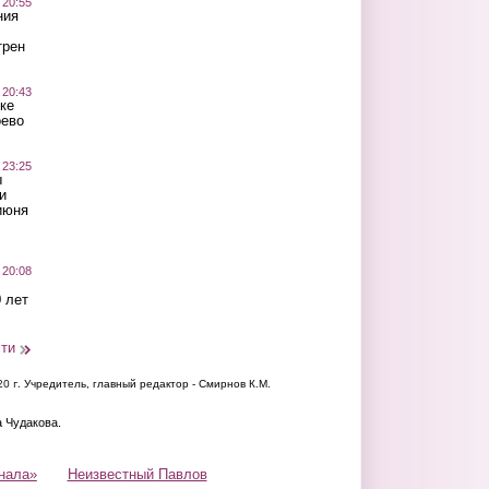
 20:55
ния
трен
 20:43
ке
оево
 23:25
ы
и
июня
 20:08
 лет
сти
20 г.
Учредитель, главный редактор - Смирнов К.М.
а Чудакова.
нала»
Неизвестный Павлов