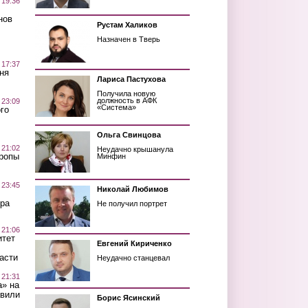
 19:36
нов
Рустам Халиков
Назначен в Тверь
 17:37
ня
Лариса Пастухова
Получила новую
должность в АФК
 23:09
«Система»
го
Ольга Свинцова
 21:02
Неудачно крышанула
Тропы
Минфин
 23:45
Николай Любимов
ра
Не получил портрет
 21:06
итет
Евгений Кириченко
асти
Неудачно станцевал
 21:31
а» на
авили
Борис Ясинский