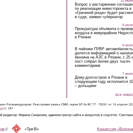
10 июля
Вопрос о расторжении соглаше
по реализации инвестпроекта в
«Грачиной роще» будет рассмо
в суде, заявил губернатор
9 июля
Прокуратура объявила о провер
воздуха в микрорайоне Недост
в Рязани
8 июля
В паблике ПУВР автомобилист
делятся информацией о наличи
бензина на АЗС в Рязани, с 25 
пост собрал более двух тысяч
комментариев
7 июля
Дому-долгострою в Рязани в
следующем году исполнится 10
– дольщики
все ново
ЭЛ № ФС 77 - 7826
1 от 14 апреля 20
овано Роскомнадзором. Реестровая запись СМИ: серия
(link sends e-mail)
om
. 18+
й редактор: Марина Смирнова, администратор сайта и аккаунтов в соцсетях: Светлан
Концессия «Водока
тов
(link is external)
«Три-В»