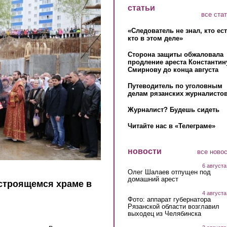
статьи
все ста
«Следователь не знал, кто ес
кто в этом деле»
Сторона защиты обжаловала
продление ареста Константин
Смирнову до конца августа
Путеводитель по уголовным
делам рязанских журналистов
Журналист? Будешь сидеть
Читайте нас в «Телеграме»
новости
все ново
6 августа
Олег Шалаев отпущен под
домашний арест
 строящемся храме в
4 августа
Фото: аппарат губернатора
Рязанской области возглавил
выходец из Челябинска