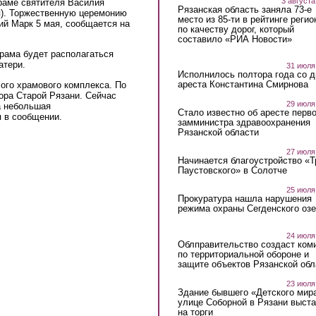
3 августа
раме святителя Василия
Рязанская область заняла 73-е
я). Торжественную церемонию
место из 85-ти в рейтинге регио
ий Марк 5 мая, сообщается на
по качеству дорог, который
составило «РИА Новости»
рама будет располагаться
атери.
31 июля
Исполнилось полтора года со д
ареста Константина Смирнова
ого храмового комплекса. По
бора Старой Рязани. Сейчас
29 июля
а небольшая
Стало известно об аресте перво
я в сообщении.
замминистра здравоохранения
Рязанской области
27 июля
Начинается благоустройство «
Паустовского» в Солотче
25 июля
Прокуратура нашла нарушения
режима охраны Сегденского озе
24 июля
Облправительство создаст ком
по территориальной обороне и
защите объектов Рязанской обл
23 июля
Здание бывшего «Детского мир
улице Соборной в Рязани выст
на торги