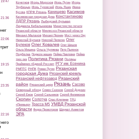
 19:47
Кочетков
Игорь Морозов
Игорь
Игорь Путин
Трубицын
Игорь Туровский
Игорь Яшин
Ирина
Касимов
Канищево
КПРФ Рязань
Кусова
Константиново
Касимовская городская Дума
 21:36
ЛДПР Рязань
Лыбедский бульвар
Людмила Кибальникова
Министерство печати
нег
Рязанской области
Минлесхоз Рязанской области
Михаил Малахов
Михаил Пронин
Мост через Оку
 22:06
Олег
Николай Булаев
Николай Пилюгин
Олег Ковалев
Булеков
Олег Шишов
трит
Ольга Чуляева
Ольга Мишина
Петр Пыленок
Подбелка
Поджоги машин
Пойма Павловки
Пойма
Политика Рязани
Поляны
трех рек
РГУ им. Есенина
Праймериз «Единой России»
 19:15
Рязанская
РМПТС
РНПК
Роман Путин
ин
городская Дума
Рязанский кремль
Рязанский
Рязанский нефтезавод
Рязань
район
Сасово
Рязанский цирк
 23:35
Северный обход
Семен Сазонов
Сергей Дудукин
ы
Сергей Ежов
Сергей Сальников
Сергей Филимонов
Скопин
Солотча
Спас-Клепики
ТРЦ
УМВД Рязанской
Трасса М5
«Премьер»
области
Шаукат Ахметов
Федор Провоторов
ЭРА
 22:16
тнего
м