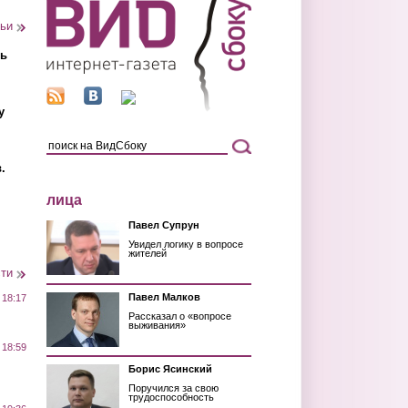
тьи
ть
у
.
лица
Павел Супрун
Увидел логику в вопросе
жителей
сти
Павел Малков
 18:17
Рассказал о «вопросе
выживания»
 18:59
Борис Ясинский
Поручился за свою
трудоспособность