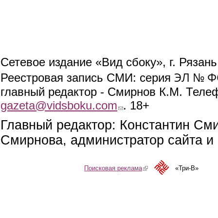
Сетевое издание «Вид сбоку», г. Рязан
ЭЛ № ФС
Реестровая запись СМИ: серия
главный редактор - Смирнов К.М. Телефо
gazeta@vidsboku.com
(link sends e-mail)
. 18+
Главный редактор: Константин См
Смирнова, администратор сайта и 
Поисковая реклама
(link is external)
«Три-В»