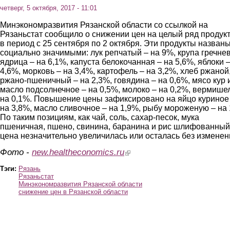
четверг, 5 октября, 2017 - 11:01
Минэкономразвития Рязанской области со ссылкой на
Рязаньстат сообщило о снижении цен на целый ряд продук
в период с 25 сентября по 2 октября. Эти продукты назван
социально значимыми: лук репчатый – на 9%, крупа гречне
ядрица – на 6,1%, капуста белокочанная – на 5,6%, яблоки –
4,6%, морковь – на 3,4%, картофель – на 3,2%, хлеб ржаной
ржано-пшеничный – на 2,3%, говядина – на 0,6%, мясо кур 
масло подсолнечное – на 0,5%, молоко – на 0,2%, вермише
на 0,1%. Повышение цены зафиксировано на яйцо куриное
на 3,8%, масло сливочное – на 1,9%, рыбу мороженую – на
По таким позициям, как чай, соль, сахар-песок, мука
пшеничная, пшено, свинина, баранина и рис шлифованный
цена незначительно увеличилась или осталась без изменен
Фото -
new.healtheconomics.ru
(link is external)
Тэги:
Рязань
Рязаньстат
Минэкономразвития Рязанской области
снижение цен в Рязанской области