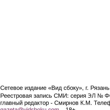
Сетевое издание «Вид сбоку», г. Рязан
ЭЛ № ФС
Реестровая запись СМИ: серия
главный редактор - Смирнов К.М. Телефо
gazeta@vidsboku.com
(link sends e-mail)
. 18+