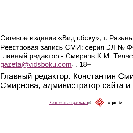
Сетевое издание «Вид сбоку», г. Рязан
ЭЛ № ФС
Реестровая запись СМИ: серия
главный редактор - Смирнов К.М. Телефо
gazeta@vidsboku.com
(link sends e-mail)
. 18+
Главный редактор: Константин См
Смирнова, администратор сайта и 
Контекстная реклама
(link is external)
«Три-В»