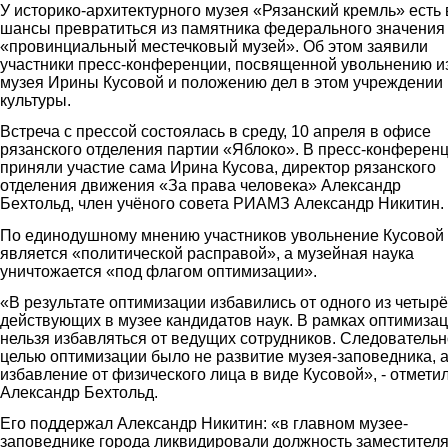
У историко-архитектурного музея «Рязанский кремль» есть 
шансы превратиться из памятника федерального значения
«провинциальный местечковый музей». Об этом заявили
участники пресс-конференции, посвященной увольнению и
музея Ирины Кусовой и положению дел в этом учреждении
культуры.
Встреча с прессой состоялась в среду, 10 апреля в офисе
рязанского отделения партии «Яблоко». В пресс-конферен
приняли участие сама Ирина Кусова, директор рязанского
отделения движения «За права человека» Александр
Бехтольд, член учёного совета РИАМЗ Александр Никитин.
По единодушному мнению участников увольнение Кусовой
является «политической расправой», а музейная наука
уничтожается «под флагом оптимизации».
«В результате оптимизации избавились от одного из четырё
действующих в музее кандидатов наук. В рамках оптимиза
нельзя избавляться от ведущих сотрудников. Следовательн
целью оптимизации было не развитие музея-заповедника, 
избавление от физического лица в виде Кусовой», - отмети
Александр Бехтольд.
Его поддержал Александр Никитин: «в главном музее-
заповеднике города ликвидировали должность заместител