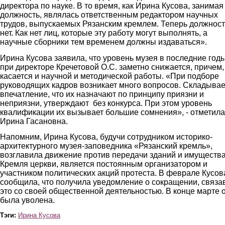
директора по науке. В то время, как Ирина Кусова, занимая
должность, являлась ответственным редактором научных
трудов, выпускаемых Рязанским кремлем. Теперь должнос
нет. Как нет лиц, которые эту работу могут выполнять, а
научные сборники тем временем должны издаваться».
Ирина Кусова заявила, что уровень музея в последние год
при директоре Кречетовой О.С. заметно снижается, причем,
касается и научной и методической работы. «При подборе
руководящих кадров возникает много вопросов. Складывае
впечатление, что их назначают по принципу приязни и
неприязни, утверждают без конкурса. При этом уровень
квалификации их вызывает большие сомнения», - отметила
Ирина Гасановна.
Напомним, Ирина Кусова, будучи сотрудником историко-
архитектурного музея-заповедника «Рязанский кремль»,
возглавила движение против передачи зданий и имуществ
Кремля церкви, является постоянным организатором и
участником политических акций протеста. В феврале Кусов
сообщила, что получила уведомление о сокращении, связа
это со своей общественной деятельностью. В конце марте 
была уволена.
Тэги:
Ирина Кусова