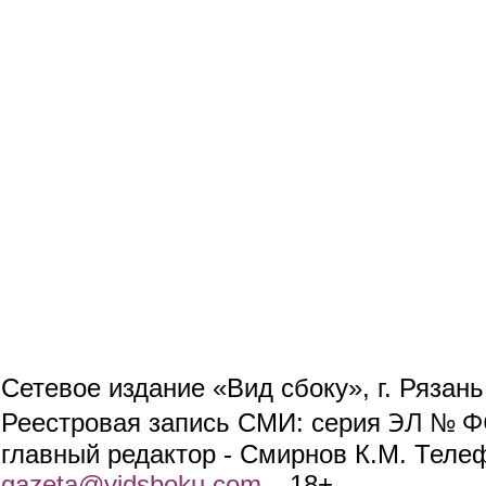
Сетевое издание «Вид сбоку», г. Рязан
ЭЛ № ФС
Реестровая запись СМИ: серия
главный редактор - Смирнов К.М. Телефо
gazeta@vidsboku.com
(link sends e-mail)
. 18+