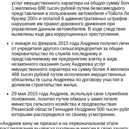
услуг имущественного характера на общую сумму бол
1 миллиона 688 тысяч рублей путем безвозмездного
представления в пользование автомобиля «Тойота Л
Крузер 200» и оплатой 6 административных штрафов 
нарушение им правил дорожного движения при
управлении данным автомобилем. В ходе следствия
выявлены еще два коррупционных преступления.
с января по февраль 2015 года Андреев получил лич
от учредителя другого сельхозпредпрития за общее
покровительство по службе последнему и
представляемому им предприятию взятку в виде
незаконного оказания сыну Андреева услуг
имущественного характера на сумму более 4 миллио
488 тысяч рублей путем исполнения имущественных
обязательств сына Андреева по договору участия в
долевом строительстве жилья.
29 мая 2015 года Андреев, используя свое служебное
положение, похитил путем обмана у заместителя
министра сельского хозяйства и продовольствия
Рязанской области Геннадия Ноздрина 500 тысяч рубл
которыми распорядился по своему усмотрению.
«Андреев вину не признал и на первоначальном этапе
расследования выдвигал различные версии в свою защиту,