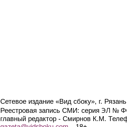
Сетевое издание «Вид сбоку», г. Рязан
ЭЛ № ФС
Реестровая запись СМИ: серия
главный редактор - Смирнов К.М. Телефо
gazeta@vidsboku.com
(link sends e-mail)
. 18+