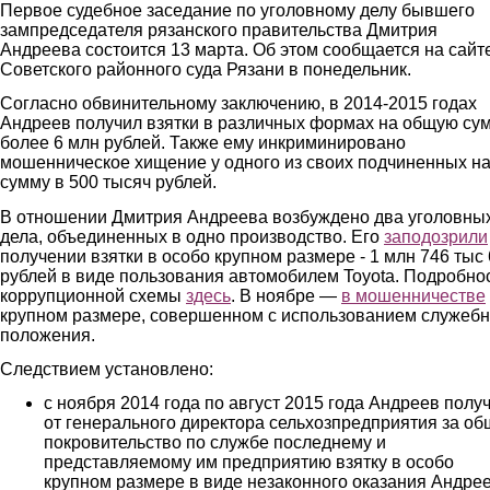
Первое судебное заседание по уголовному делу бывшего
зампредседателя рязанского правительства Дмитрия
Андреева состоится 13 марта. Об этом сообщается на сайт
Советского районного суда Рязани в понедельник.
Согласно обвинительному заключению, в 2014-2015 годах
Андреев получил взятки в различных формах на общую су
более 6 млн рублей. Также ему инкриминировано
мошенническое хищение у одного из своих подчиненных н
сумму в 500 тысяч рублей.
В отношении Дмитрия Андреева возбуждено два уголовны
дела, объединенных в одно производство. Его
заподозрили
получении взятки в особо крупном размере - 1 млн 746 тыс
рублей в виде пользования автомобилем Toyota. Подробно
коррупционной схемы
здесь
. В ноябре —
в
мошенничестве
крупном размере, совершенном с использованием служебн
положения.
Следствием установлено:
с ноября 2014 года по август 2015 года Андреев полу
от генерального директора сельхозпредприятия за о
покровительство по службе последнему и
представляемому им предприятию взятку в особо
крупном размере в виде незаконного оказания Андре