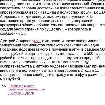
впоследствии совсем отказался от дачи показаний. Однако
следствием собрана достаточная доказательственная база,
опровергающая версии защиты и полностью изобличающа
Андреева в инкриминируемых ему преступлениях. В
настоящее время уголовное дело после утверждения
прокурором области обвинительного заключения направле
суд для рассмотрения по существу», – говорилось в
сообщении СК.
Дмитрий Андреев
ушел
с должности после информации о
задержании замминистра сельского хозяйства Геннадия
Ноздрина, подозреваемого в поучении взятки в размере 50
тысяч рублей. Защита Ноздрина утверждала, что 500 тысяч
рублей от сельхозпроизводителя он получил на предвыбор
кампанию и передавал их на тот момент зампреду
облправительства Дмитрию Андрееву. Ноздрин был призна
виновным в получении взятки и приговорен к 2 годам 11
месяцам лишения свободы и штрафу и штрафу в размере 5
млн рублей.
Тэги:
Рязанская область
рязанское правительство
Дмитрий Андреев