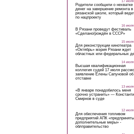
17 июля
Родители сообщили о нехватке
денег на завершение ремонта в
рязанской школе, который веде
по нацпроекту
16 июля
В Рязани проведут фестиваль
«Сделано/рождён в СССР»
15 июля
Для реконструкции кинотеатра
«Октябрь» мэрия Рязани ждет
областных или федеральных де
14 июля
Высшая квалификационная
коллегия судей 17 июля рассмо
заявление Елены Сапуновой об
отставке
13 июля
«В январе понадобилось меня
срочно устранить» — Констант
Смирнов в суде
12 июля
Для обеспечения топливом
предприятий АПК «предпринят
дополнительные меры» -
облправительство