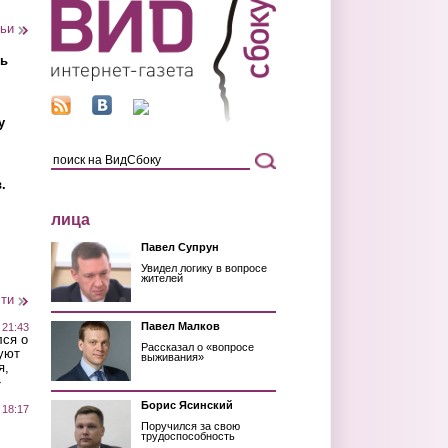
тьи
ть
у
.
лица
Павел Супрун
Увидел логику в вопросе
жителей
сти
Павел Малков
 21:43
лся о
Рассказал о «вопросе
уют
выживания»
я,
»
Борис Ясинский
 18:17
Поручился за свою
трудоспособность