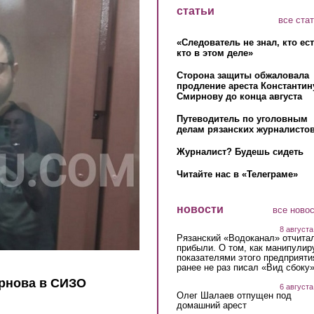
статьи
все ста
«Следователь не знал, кто ес
кто в этом деле»
Сторона защиты обжаловала
продление ареста Константин
Смирнову до конца августа
Путеводитель по уголовным
делам рязанских журналистов
Журналист? Будешь сидеть
Читайте нас в «Телеграме»
новости
все ново
8 августа
Рязанский «Водоканал» отчита
прибыли. О том, как манипулир
показателями этого предприяти
ранее не раз писал «Вид сбоку
ирнова в СИЗО
6 августа
Олег Шалаев отпущен под
домашний арест