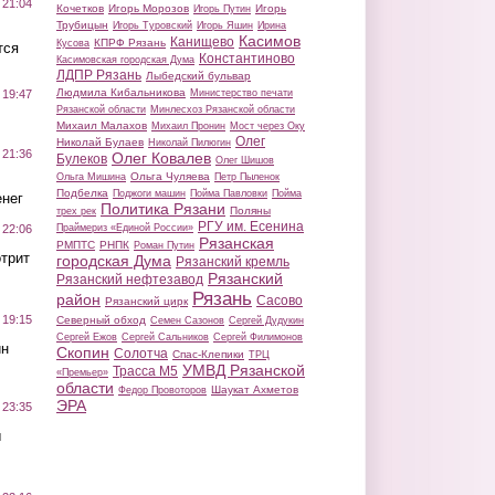
 21:04
Кочетков
Игорь Морозов
Игорь
Игорь Путин
Трубицын
Игорь Туровский
Игорь Яшин
Ирина
Касимов
Канищево
КПРФ Рязань
Кусова
тся
Константиново
Касимовская городская Дума
ЛДПР Рязань
Лыбедский бульвар
Людмила Кибальникова
Министерство печати
 19:47
Рязанской области
Минлесхоз Рязанской области
Михаил Малахов
Михаил Пронин
Мост через Оку
Олег
Николай Булаев
Николай Пилюгин
 21:36
Олег Ковалев
Булеков
Олег Шишов
Ольга Чуляева
Ольга Мишина
Петр Пыленок
Подбелка
Поджоги машин
Пойма Павловки
Пойма
нег
Политика Рязани
Поляны
трех рек
РГУ им. Есенина
Праймериз «Единой России»
 22:06
Рязанская
РМПТС
РНПК
Роман Путин
трит
городская Дума
Рязанский кремль
Рязанский
Рязанский нефтезавод
Рязань
район
Сасово
Рязанский цирк
 19:15
Северный обход
Семен Сазонов
Сергей Дудукин
Сергей Ежов
Сергей Сальников
Сергей Филимонов
ин
Скопин
Солотча
Спас-Клепики
ТРЦ
УМВД Рязанской
Трасса М5
«Премьер»
области
Шаукат Ахметов
Федор Провоторов
ЭРА
 23:35
ы