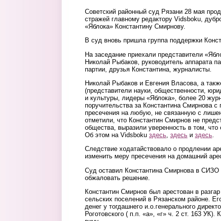
Советский районный суд Рязани 28 мая про
стражей главному редактору Vidsboku, дубр
«Яблока» Константину Смирнову.
В суд вновь пришла группа поддержки Конст
На заседание приехали представители «Ябло
Николай Рыбаков, руководитель аппарата п
партии, друзья Константина, журналисты.
Николай Рыбаков и Евгения Власова, а так
(представители науки, общественности, юри
и культуры, лидеры «Яблока», более 20 жур
поручительства за Константина Смирнова с 
пресечения на любую, не связанную с лиш
отметили, что Константин Смирнов не предс
общества, выразили уверенность в том, что
Об этом на Vidsboku
здесь
,
здесь
и
здесь
.
Следствие ходатайствовало о продлении ар
изменить меру пресечения на домашний арес
Суд оставил Константина Смирнова в СИЗО 
обжаловать решение.
Константин Смирнов был арестован в разга
сельских поселений в Рязанском районе. Ег
денег у тогдашнего и.о.генерального дирек
Роготовского ( п.п. «а», «г» ч. 2 ст. 163 УК)