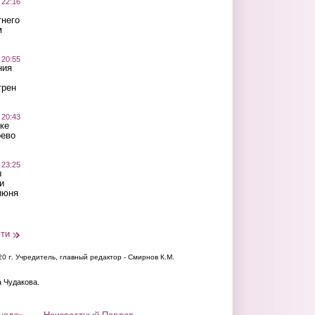
 22:16
тнего
м
 20:55
ния
трен
 20:43
ке
оево
 23:25
ы
и
июня
сти
20 г.
Учредитель, главный редактор - Смирнов К.М.
а Чудакова.
нала»
Неизвестный Павлов