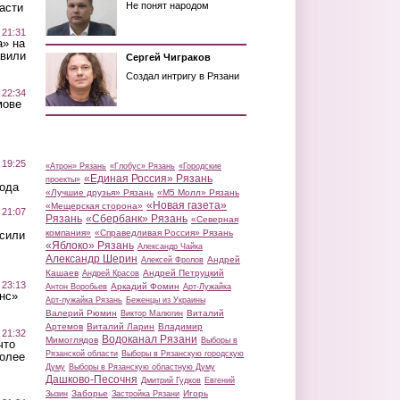
Не понят народом
асти
 21:31
а» на
авили
Сергей Чиграков
Создал интригу в Рязани
 22:34
мове
 19:25
«Атрон» Рязань
«Глобус» Рязань
«Городские
«Единая Россия» Рязань
проекты»
вода
«Лучшие друзья» Рязань
«М5 Молл» Рязань
«Новая газета»
«Мещерская сторона»
 21:07
Рязань
«Сбербанк» Рязань
«Северная
компания»
«Справедливая Россия» Рязань
осили
«Яблоко» Рязань
Александр Чайка
Александр Шерин
Андрей
Алексей Фролов
Кашаев
Андрей Петруцкий
Андрей Красов
 23:13
Аркадий Фомин
Антон Воробьев
Арт-Лужайка
нс»
Арт-лужайка Рязань
Беженцы из Украины
Валерий Рюмин
Виталий
Виктор Малюгин
Артемов
Виталий Ларин
Владимир
 21:32
Водоканал Рязани
Мимоглядов
Выборы в
что
Рязанской области
Выборы в Рязанскую городскую
более
Думу
Выборы в Рязанскую областную Думу
Дашково-Песочня
Дмитрий Гудков
Евгений
Заборье
Игорь
Зызин
Застройка Рязани