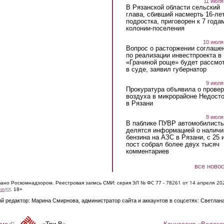
11 июля
В Рязанской области сельский
глава, сбивший насмерть 16-ле
подростка, приговорен к 7 года
колонии-поселения
10 июля
Вопрос о расторжении соглаше
по реализации инвестпроекта в
«Грачиной роще» будет рассмо
в суде, заявил губернатор
9 июля
Прокуратура объявила о провер
воздуха в микрорайоне Недост
в Рязани
8 июля
В паблике ПУВР автомобилист
делятся информацией о наличи
бензина на АЗС в Рязани, с 25 
пост собрал более двух тысяч
комментариев
все ново
ЭЛ № ФС 77 - 7826
1 от 14 апреля 20
овано Роскомнадзором. Реестровая запись СМИ: серия
(link sends e-mail)
om
. 18+
й редактор: Марина Смирнова, администратор сайта и аккаунтов в соцсетях: Светлан
Концессия «Водока