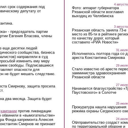
4 августа
длил срок содержания под
Фото: аппарат губернатора
овическому депутату от
Рязанской области возглавил
выходец из Челябинска
антина.
3 августа
Рязанская область заняла 73-е
ка» - председатель партии
место из 85-ти в рейтинге регио
артии Евгения Власова, члены
по качеству дорог, который
составило «РИА Новости»
же еще десятки людей
31 июля
дического сообщества, бизнеса
Исполнилось полтора года со д
налистов) направляли в суд
ареста Константина Смирнова
просьбой изменить ему меру
ением свободы. Подписавшиеся
29 июля
Стало известно об аресте перво
тавляет опасности для
замминистра здравоохранения
 он не будет мешать следствию.
Рязанской области
27 июля
еста Смирнову, защита просила
Начинается благоустройство «
т.
Паустовского» в Солотче
на два месяца. Защита будет
25 июля
Прокуратура нашла нарушения
режима охраны Сегденского озе
р
кампании
против ликвидации
о обвинили в «вымогательстве»
24 июля
тора Фонда капремонта Алексея
Облправительство создаст ком
. Константин Смирнов не признает
по территориальной обороне и