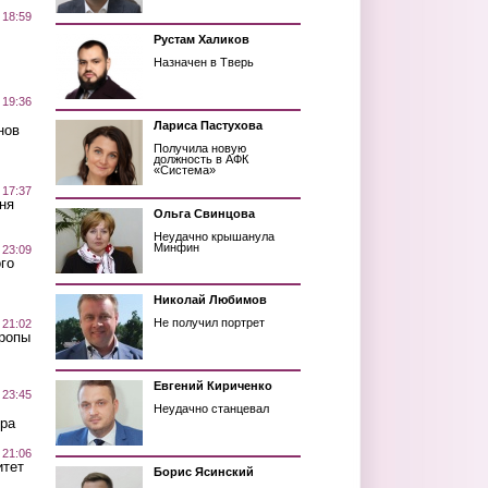
 18:59
Рустам Халиков
Назначен в Тверь
 19:36
Лариса Пастухова
нов
Получила новую
должность в АФК
«Система»
 17:37
ня
Ольга Свинцова
Неудачно крышанула
Минфин
 23:09
го
Николай Любимов
Не получил портрет
 21:02
Тропы
Евгений Кириченко
 23:45
Неудачно станцевал
ра
 21:06
итет
Борис Ясинский