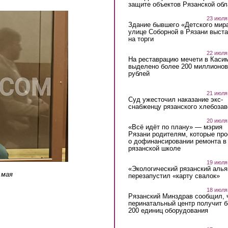
защите объектов Рязанской обл
23 июля
Здание бывшего «Детского мир
улице Соборной в Рязани выст
на торги
22 июля
На реставрацию мечети в Каси
выделено более 200 миллионов
рублей
21 июля
Суд ужесточил наказание экс-
снабженцу рязанского хлебоза
20 июля
«Всё идёт по плану» — мэрия
Рязани родителям, которые пр
о дофинансировании ремонта в
рязанской школе
19 июля
«Экологический рязанский алья
 мая
перезапустил «карту свалок»
18 июля
Рязанский Минздрав сообщил, 
перинатальный центр получит 
200 единиц оборудования