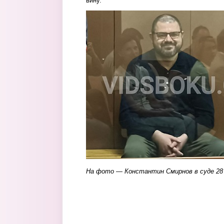
вину.
smirnov2.jpg
На фото — Константин Смирнов в суде 28