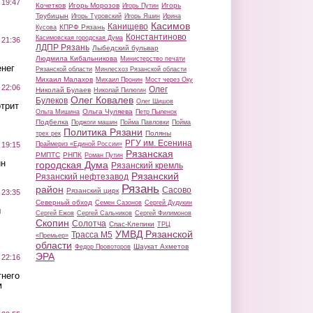
 19:47
Кочетков
Игорь Морозов
Игорь
Игорь Путин
Трубицын
Игорь Туровский
Игорь Яшин
Ирина
Касимов
Канищево
КПРФ Рязань
Кусова
Константиново
Касимовская городская Дума
 21:36
ЛДПР Рязань
Лыбедский бульвар
Людмила Кибальникова
Министерство печати
нег
Рязанской области
Минлесхоз Рязанской области
Михаил Малахов
Михаил Пронин
Мост через Оку
 22:06
Олег
Николай Булаев
Николай Пилюгин
Олег Ковалев
Булеков
Олег Шишов
трит
Ольга Чуляева
Ольга Мишина
Петр Пыленок
Подбелка
Поджоги машин
Пойма Павловки
Пойма
Политика Рязани
Поляны
трех рек
РГУ им. Есенина
Праймериз «Единой России»
 19:15
Рязанская
РМПТС
РНПК
Роман Путин
ин
городская Дума
Рязанский кремль
Рязанский
Рязанский нефтезавод
Рязань
район
Сасово
Рязанский цирк
 23:35
Северный обход
Семен Сазонов
Сергей Дудукин
ы
Сергей Ежов
Сергей Сальников
Сергей Филимонов
Скопин
Солотча
Спас-Клепики
ТРЦ
УМВД Рязанской
Трасса М5
«Премьер»
области
Шаукат Ахметов
Федор Провоторов
ЭРА
 22:16
тнего
м