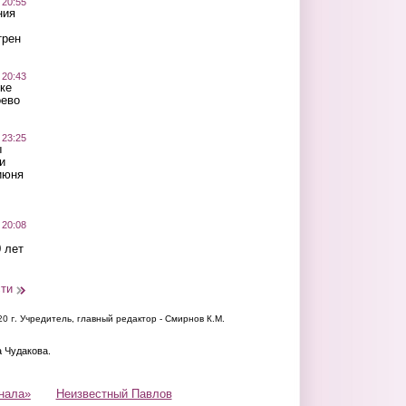
 20:55
ния
трен
 20:43
ке
оево
 23:25
ы
и
июня
 20:08
 лет
сти
20 г.
Учредитель, главный редактор - Смирнов К.М.
а Чудакова.
нала»
Неизвестный Павлов