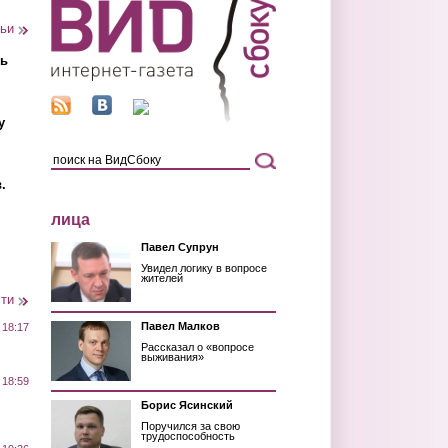
тьи
ть
у
.
лица
Павел Супрун
Увидел логику в вопросе
жителей
сти
Павел Малков
 18:17
Рассказал о «вопросе
выживания»
 18:59
Борис Ясинский
Поручился за свою
трудоспособность