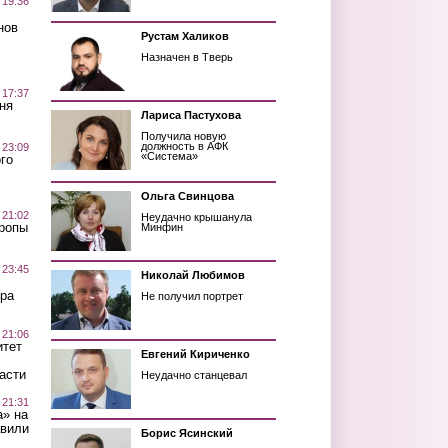
 19:36
нов
Рустам Халиков
Назначен в Тверь
 17:37
ня
Лариса Пастухова
Получила новую
должность в АФК
 23:09
«Система»
го
Ольга Свинцова
 21:02
Неудачно крышанула
Тропы
Минфин
 23:45
Николай Любимов
ра
Не получил портрет
 21:06
итет
Евгений Кириченко
асти
Неудачно станцевал
 21:31
а» на
авили
Борис Ясинский