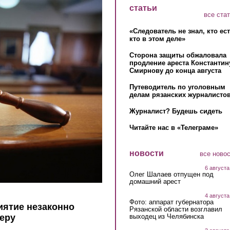
статьи
все ста
«Следователь не знал, кто ес
кто в этом деле»
Сторона защиты обжаловала
продление ареста Константин
Смирнову до конца августа
Путеводитель по уголовным
делам рязанских журналистов
Журналист? Будешь сидеть
Читайте нас в «Телеграме»
новости
все ново
6 августа
Олег Шалаев отпущен под
домашний арест
4 августа
Фото: аппарат губернатора
иятие незаконно
Рязанской области возглавил
выходец из Челябинска
еру