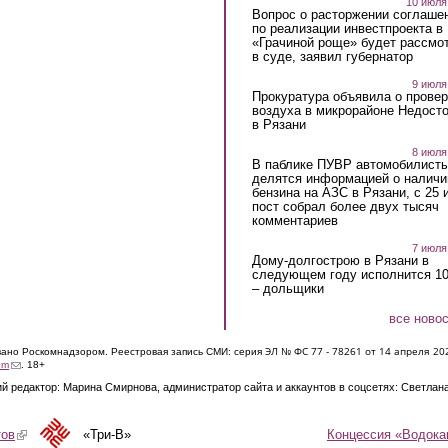
10 июля
Вопрос о расторжении соглаше
по реализации инвестпроекта в
«Грачиной роще» будет рассмо
в суде, заявил губернатор
9 июля
Прокуратура объявила о провер
воздуха в микрорайоне Недост
в Рязани
8 июля
В паблике ПУВР автомобилист
делятся информацией о наличи
бензина на АЗС в Рязани, с 25 
пост собрал более двух тысяч
комментариев
7 июля
Дому-долгострою в Рязани в
следующем году исполнится 10
– дольщики
все ново
ЭЛ № ФС 77 - 7826
1 от 14 апреля 20
овано Роскомнадзором. Реестровая запись СМИ: серия
(link sends e-mail)
om
. 18+
й редактор: Марина Смирнова, администратор сайта и аккаунтов в соцсетях: Светлан
Концессия «Водока
тов
(link is external)
«Три-В»