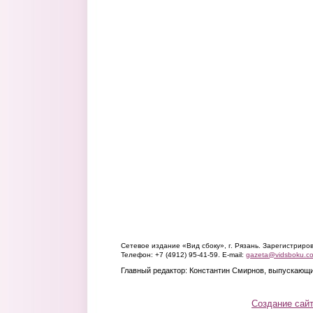
Сетевое издание «Вид сбоку», г. Рязань. Зарегистрир
Телефон: +7 (4912) 95-41-59. E-mail:
gazeta@vidsboku.c
Главный редактор: Константин Смирнов, выпускающи
Создание сай