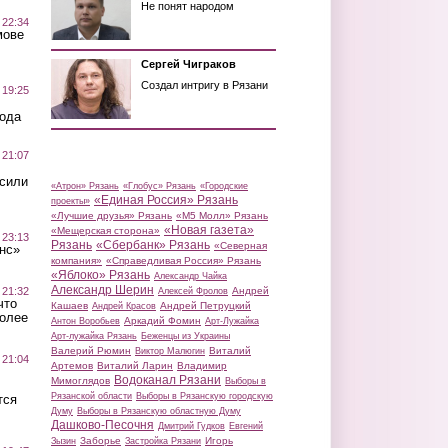
Не понят народом
 22:34
мове
Сергей Чиграков
Создал интригу в Рязани
 19:25
вода
 21:07
осили
«Атрон» Рязань
«Глобус» Рязань
«Городские
«Единая Россия» Рязань
проекты»
«Лучшие друзья» Рязань
«М5 Молл» Рязань
«Новая газета»
«Мещерская сторона»
 23:13
Рязань
«Сбербанк» Рязань
«Северная
нс»
компания»
«Справедливая Россия» Рязань
«Яблоко» Рязань
Александр Чайка
Александр Шерин
 21:32
Андрей
Алексей Фролов
что
Кашаев
Андрей Петруцкий
Андрей Красов
более
Аркадий Фомин
Антон Воробьев
Арт-Лужайка
Арт-лужайка Рязань
Беженцы из Украины
Валерий Рюмин
Виталий
Виктор Малюгин
 21:04
Артемов
Виталий Ларин
Владимир
Водоканал Рязани
Мимоглядов
Выборы в
Рязанской области
Выборы в Рязанскую городскую
тся
Думу
Выборы в Рязанскую областную Думу
Дашково-Песочня
Дмитрий Гудков
Евгений
Заборье
Игорь
Зызин
Застройка Рязани