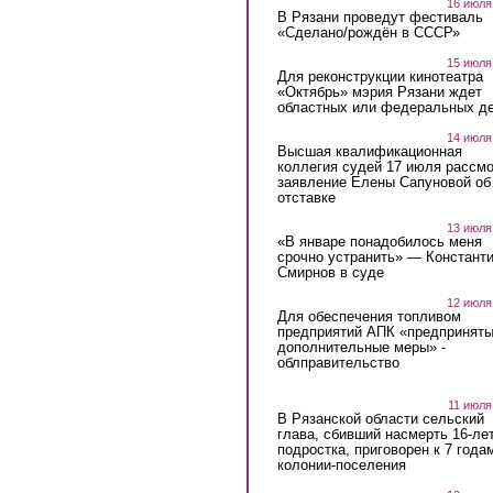
16 июля
В Рязани проведут фестиваль
«Сделано/рождён в СССР»
15 июля
Для реконструкции кинотеатра
«Октябрь» мэрия Рязани ждет
областных или федеральных де
14 июля
Высшая квалификационная
коллегия судей 17 июля рассмо
заявление Елены Сапуновой об
отставке
13 июля
«В январе понадобилось меня
срочно устранить» — Констант
Смирнов в суде
12 июля
Для обеспечения топливом
предприятий АПК «предпринят
дополнительные меры» -
облправительство
11 июля
В Рязанской области сельский
глава, сбивший насмерть 16-ле
подростка, приговорен к 7 года
колонии-поселения