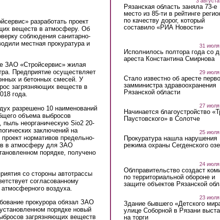
3 августа
Рязанская область заняла 73-е
место из 85-ти в рейтинге регио
по качеству дорог, который
йсервис» разработать проект
составило «РИА Новости»
щих веществ в атмосферу. Об
оверку соблюдения санитарно-
водили местная прокуратура и
31 июля
Исполнилось полтора года со д
ареста Константина Смирнова
ке ЗАО «Стройсервис» жилая
тра. Предприятие осуществляет
29 июля
Стало известно об аресте перво
онных и бетонных смесей. У
замминистра здравоохранения
рос загрязняющих веществ в
Рязанской области
018 года.
27 июля
здух разрешено 10 наименований
Начинается благоустройство «
бщего объема выбросов
Паустовского» в Солотче
, пыль неорганическую Sio2 20-
логических заключений на
25 июля
 проект нормативов предельно-
Прокуратура нашла нарушения
в в атмосферу для ЗАО
режима охраны Сегденского озе
становленном порядке, получено
24 июля
Облправительство создаст ком
риятия со стороны автотрассы
по территориальной обороне и
ветствует согласованному
защите объектов Рязанской обл
я атмосферного воздуха.
23 июля
бование прокурора обязал ЗАО
Здание бывшего «Детского мир
 установленном порядке новый
улице Соборной в Рязани выст
выбросов загрязняющих веществ
на торги