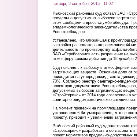
четверг, 3 сентября, 2015 - 11:02
Рыбновский районный суд обязал ЗАО «Стро
предельно-допустимых выбросов загрязняю
этом сообщили в пресс-службе облсуда. Пр
эпидемиологического законодательства про
Роспотребнадзор.
Установлено, что ближайшая к промплощад
застройка расположена на расстоянии 44 ме
деятельность по производству асфальтобет
ЗАО «Стройсервис» есть разрешение на выб
атмосферу сроком действия до 18 декабря 2
Суд поясняет: к выбросу в атмосферный во
загрязняющих веществ. Основная доля от о
приходится на углерод оксид, азота диоксид
70%. Согласно реестру санитарно-эпидемио
проектную документацию Роспотребнадзора,
допустимых выбросов загрязняющих вещест
«Стройсервис» от 2014 года согласован в у
санитарно-эпидемиологическое заключение.
На момент проверки на промплощадке предп
установлено 6 битумохранилищ, что не соот
проекту, приводит к увеличению загрязнени
Рыбновский районный суд удовлетворил тре
«Стройсервис» разработать и согласовать в
проект нормативов предельно-допустимых 