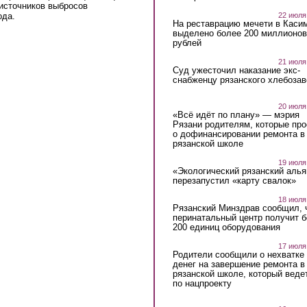
 источников выбросов
22 июля
ода.
На реставрацию мечети в Каси
выделено более 200 миллионов
рублей
21 июля
Суд ужесточил наказание экс-
снабженцу рязанского хлебоза
20 июля
«Всё идёт по плану» — мэрия
Рязани родителям, которые пр
о дофинансировании ремонта в
рязанской школе
19 июля
«Экологический рязанский алья
перезапустил «карту свалок»
18 июля
Рязанский Минздрав сообщил, 
перинатальный центр получит 
200 единиц оборудования
17 июля
Родители сообщили о нехватке
денег на завершение ремонта в
рязанской школе, который веде
по нацпроекту