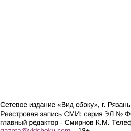
Сетевое издание «Вид сбоку», г. Рязан
ЭЛ № ФС
Реестровая запись СМИ: серия
главный редактор - Смирнов К.М. Телефо
gazeta@vidsboku.com
(link sends e-mail)
. 18+