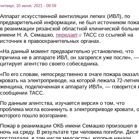
четверг, 10 июня, 2021 - 09:59
Аппарат искусственной вентиляции легких (ИВЛ), по
предварительной информации, не был источником пож
в реанимации рязанской областной клинической больн
имени Н. А. Семашко,
передает
(link is external)
ТАСС со ссылкой на
источник в правоохранительных органах.
«На данный момент предварительно установлено, что
причина не в аппарате ИВЛ, он загорелся уже после», —
цитирует агентство своего собеседника.
«По его словам, непосредственно в очаге пожара оказал
кровать на электроприводе, на которой лежала 72-летня
женщина, подключенная к аппарату ИВЛ», — говорится 
сообщении ТАСС.
По данным агентства, изучается версия о том, что
проблема могла возникнуть в электроприводе кровати, 
которого пошло возгорание.
Пожар в реанимации ОКБ имени Семашко произошел в
ночь на среду. В результате три человека погибли. Деся
пострадали, в том числе медсестры, которые начали