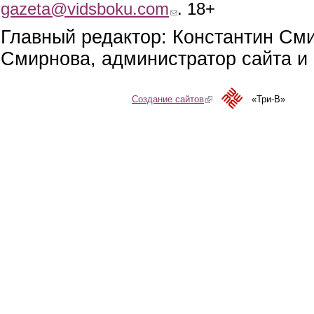
gazeta@vidsboku.com
(link sends e-mail)
. 18+
Главный редактор: Константин См
Смирнова, администратор сайта и 
Создание сайтов
(link is external)
«Три-В»