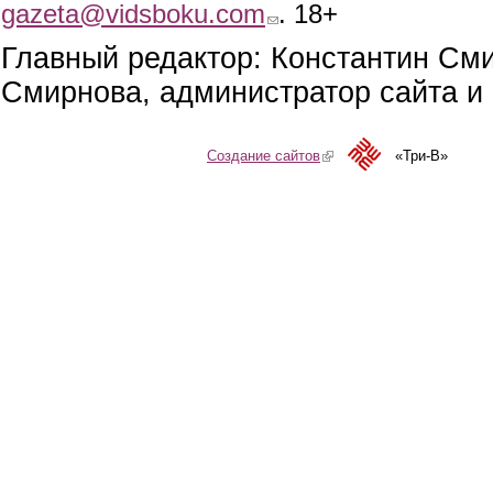
gazeta@vidsboku.com
(link sends e-mail)
. 18+
Главный редактор: Константин См
Смирнова, администратор сайта и 
Создание сайтов
(link is external)
«Три-В»