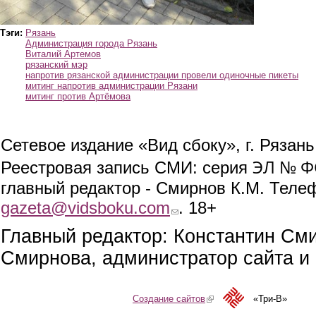
Тэги:
Рязань
Администрация города Рязань
Виталий Артемов
рязанский мэр
напротив рязанской администрации провели одиночные пикеты
митинг напротив администрации Рязани
митинг против Артёмова
Сетевое издание «Вид сбоку», г. Рязан
ЭЛ № ФС
Реестровая запись СМИ: серия
главный редактор - Смирнов К.М. Телефо
gazeta@vidsboku.com
(link sends e-mail)
. 18+
Главный редактор: Константин См
Смирнова, администратор сайта и 
Создание сайтов
(link is external)
«Три-В»