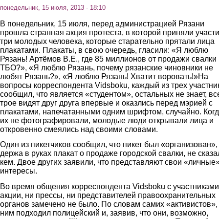
понедельник, 15 июля, 2013 - 18:10
В понедельник, 15 июля, перед администрацией Рязани
прошла странная акция протеста, в которой приняли участ
три молодых человека, которые старательно прятали лица
плакатами. Плакаты, в свою очередь, гласили: «Я люблю
Рязань! Артёмов В.Е., где 85 миллионов от продажи свалки
ТБО?», «Я люблю Рязань, почему рязанские чиновники не
любят Рязань?», «Я люблю Рязань! Хватит воровать!»На
вопросы корреспондента Vidsboku, каждый из трех участни
сообщил, что является «студентом», остальных не знает, вс
трое видят друг друга впервые и оказлись перед мэрией с
плакатами, напечатанными одним шрифтом, случайно. Ког
их не фотографировали, молодые люди открывали лица и
откровенно смеялись над своими словами.
Один из пикетчиков сообщил, что пикет был «организован», 
держа в руках плакат о продаже городской свалки, не сказа
кем. Двое других заявили, что представляют свои «личные
интересы.
Во время общения корреспондента Vidsboku с участниками
акции, ни прессы, ни представителей правоохранительных
органов замечено не было. По словам самих «активистов», 
ним подходил полицейский и, заявив, что они, возможно,