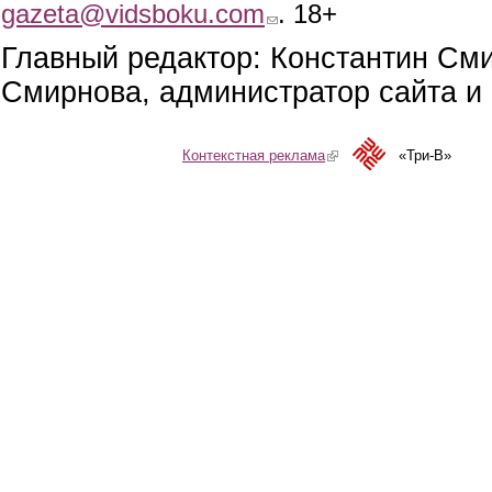
gazeta@vidsboku.com
(link sends e-mail)
. 18+
Главный редактор: Константин См
Смирнова, администратор сайта и 
Контекстная реклама
(link is external)
«Три-В»