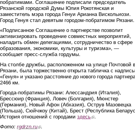
побратимами. Соглашение подписали председатель
Рязанской городской Думы Юлия Рокотянская и
заместитель мэра города Генуи Арианна Вискольиози.
Город Генуя стал девятым городом-побратимом Рязани.
«Подписанное Соглашение о партнерстве позволит
активизировать проведение совместных мероприятий,
наладить обмен делегациями, сотрудничество в сфере
образования, экономики, культуры и туризма», —
сообщает пресс-служба гордумы.
На столбе дружбы, расположенном на улице Почтовой 
Рязани, была торжественно открыта табличка с надпис
«Генуя» и указано расстояние до нового города партнера
2466 км.
Города-побратимы Рязани: Алессандрия (Италия),
Брессюир (Франция), Ловеч (Болгария), Мюнстер
(Германия), Новый Афон (Абхазия), Острув Мазовецка
(Польша), Сюйчжоу (Китай), Брест (Республика Беларус
История отношений с городами
здесь
(link is external)
.
Фото:
rgdrzn.ru
(link is external)
.