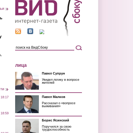
тьи
ть
у
.
лица
Павел Супрун
Увидел логику в вопросе
жителей
сти
Павел Малков
 18:17
Рассказал о «вопросе
выживания»
 18:59
Борис Ясинский
Поручился за свою
трудоспособность