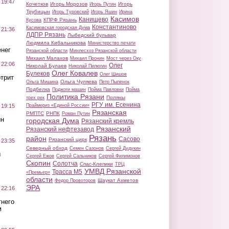
 19:47
Кочетков
Игорь Морозов
Игорь
Игорь Путин
Трубицын
Игорь Туровский
Игорь Яшин
Ирина
Касимов
Канищево
КПРФ Рязань
Кусова
Константиново
Касимовская городская Дума
 21:36
ЛДПР Рязань
Лыбедский бульвар
Людмила Кибальникова
Министерство печати
нег
Рязанской области
Минлесхоз Рязанской области
Михаил Малахов
Михаил Пронин
Мост через Оку
 22:06
Олег
Николай Булаев
Николай Пилюгин
Олег Ковалев
Булеков
Олег Шишов
трит
Ольга Чуляева
Ольга Мишина
Петр Пыленок
Подбелка
Поджоги машин
Пойма Павловки
Пойма
Политика Рязани
Поляны
трех рек
РГУ им. Есенина
Праймериз «Единой России»
 19:15
Рязанская
РМПТС
РНПК
Роман Путин
ин
городская Дума
Рязанский кремль
Рязанский
Рязанский нефтезавод
Рязань
район
Сасово
Рязанский цирк
 23:35
Северный обход
Семен Сазонов
Сергей Дудукин
ы
Сергей Ежов
Сергей Сальников
Сергей Филимонов
Скопин
Солотча
Спас-Клепики
ТРЦ
УМВД Рязанской
Трасса М5
«Премьер»
области
Шаукат Ахметов
Федор Провоторов
ЭРА
 22:16
тнего
м