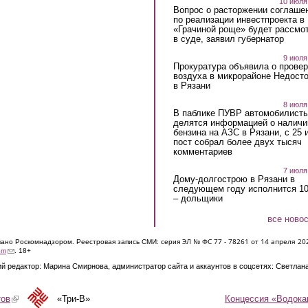
10 июля
Вопрос о расторжении соглаше
по реализации инвестпроекта в
«Грачиной роще» будет рассмо
в суде, заявил губернатор
9 июля
Прокуратура объявила о провер
воздуха в микрорайоне Недост
в Рязани
8 июля
В паблике ПУВР автомобилист
делятся информацией о наличи
бензина на АЗС в Рязани, с 25 
пост собрал более двух тысяч
комментариев
7 июля
Дому-долгострою в Рязани в
следующем году исполнится 10
– дольщики
все ново
ЭЛ № ФС 77 - 7826
1 от 14 апреля 20
овано Роскомнадзором. Реестровая запись СМИ: серия
(link sends e-mail)
om
. 18+
й редактор: Марина Смирнова, администратор сайта и аккаунтов в соцсетях: Светлан
Концессия «Водока
тов
(link is external)
«Три-В»