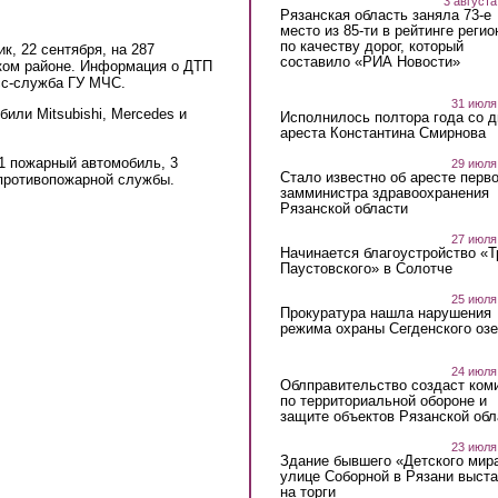
3 августа
Рязанская область заняла 73-е
место из 85-ти в рейтинге регио
по качеству дорог, который
к, 22 сентября, на 287
составило «РИА Новости»
ком районе. Информация о ДТП
есс-служба ГУ МЧС.
31 июля
или Mitsubishi, Mercedes и
Исполнилось полтора года со д
ареста Константина Смирнова
1 пожарный автомобиль, 3
29 июля
Стало известно об аресте перво
 противопожарной службы.
замминистра здравоохранения
Рязанской области
27 июля
Начинается благоустройство «
Паустовского» в Солотче
25 июля
Прокуратура нашла нарушения
режима охраны Сегденского озе
24 июля
Облправительство создаст ком
по территориальной обороне и
защите объектов Рязанской обл
23 июля
Здание бывшего «Детского мир
улице Соборной в Рязани выст
на торги