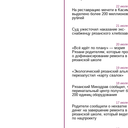
22 июля
На реставрацию мечети в Каси
выделено более 200 миллионов
рублей
21 июля
Суд ужесточил наказание экс-
снабженцу рязанского хлебоза
20 июля
«Всё идёт по плану» — мэрия
Рязани родителям, которые пр
о дофинансировании ремонта в
рязанской школе
19 июля
«Экологический рязанский алья
перезапустил «карту свалок»
18 июля
Рязанский Минздрав сообщил, 
перинатальный центр получит 
200 единиц оборудования
17 июля
Родители сообщили о нехватке
денег на завершение ремонта в
рязанской школе, который веде
по нацпроекту