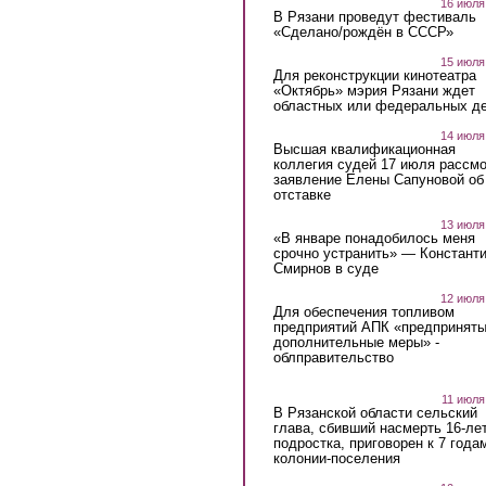
16 июля
В Рязани проведут фестиваль
«Сделано/рождён в СССР»
15 июля
Для реконструкции кинотеатра
«Октябрь» мэрия Рязани ждет
областных или федеральных де
14 июля
Высшая квалификационная
коллегия судей 17 июля рассмо
заявление Елены Сапуновой об
отставке
13 июля
«В январе понадобилось меня
срочно устранить» — Констант
Смирнов в суде
12 июля
Для обеспечения топливом
предприятий АПК «предпринят
дополнительные меры» -
облправительство
11 июля
В Рязанской области сельский
глава, сбивший насмерть 16-ле
подростка, приговорен к 7 года
колонии-поселения