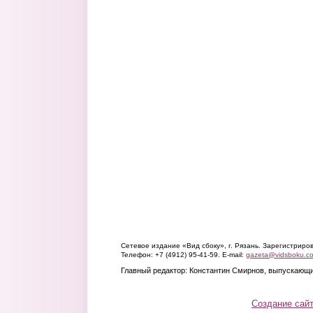
Сетевое издание «Вид сбоку», г. Рязань. Зарегистрир
Телефон: +7 (4912) 95-41-59. E-mail:
gazeta@vidsboku.c
Главный редактор: Константин Смирнов, выпускающи
Создание сай