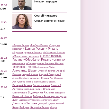
Не понят народом
 22:34
мове
Сергей Чиграков
Создал интригу в Рязани
 19:25
вода
 21:07
осили
«Атрон» Рязань
«Глобус» Рязань
«Городские
«Единая Россия» Рязань
проекты»
«Лучшие друзья» Рязань
«М5 Молл» Рязань
«Новая газета»
«Мещерская сторона»
 23:13
Рязань
«Сбербанк» Рязань
«Северная
нс»
компания»
«Справедливая Россия» Рязань
«Яблоко» Рязань
Александр Чайка
Александр Шерин
 21:32
Андрей
Алексей Фролов
что
Кашаев
Андрей Петруцкий
Андрей Красов
более
Аркадий Фомин
Антон Воробьев
Арт-Лужайка
Арт-лужайка Рязань
Беженцы из Украины
Валерий Рюмин
Виталий
Виктор Малюгин
 21:04
Артемов
Виталий Ларин
Владимир
Водоканал Рязани
Мимоглядов
Выборы в
Рязанской области
Выборы в Рязанскую городскую
тся
Думу
Выборы в Рязанскую областную Думу
Дашково-Песочня
Дмитрий Гудков
Евгений
Заборье
Игорь
Зызин
Застройка Рязани