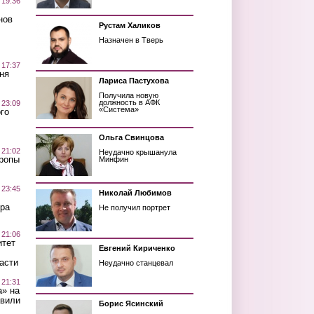
 19:36
нов
Рустам Халиков
Назначен в Тверь
 17:37
ня
Лариса Пастухова
Получила новую
должность в АФК
 23:09
«Система»
го
Ольга Свинцова
 21:02
Неудачно крышанула
Тропы
Минфин
 23:45
Николай Любимов
ра
Не получил портрет
 21:06
итет
Евгений Кириченко
асти
Неудачно станцевал
 21:31
а» на
авили
Борис Ясинский