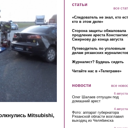
статьи
все ста
«Следователь не знал, кто ес
кто в этом деле»
Сторона защиты обжаловала
продление ареста Константин
Смирнову до конца августа
Путеводитель по уголовным
делам рязанских журналистов
Журналист? Будешь сидеть
Читайте нас в «Телеграме»
новости
все ново
6 августа
Олег Шалаев отпущен под
домашний арест
4 августа
Фото: аппарат губернатора
лкнулись Mitsubishi,
Рязанской области возглавил
выходец из Челябинска