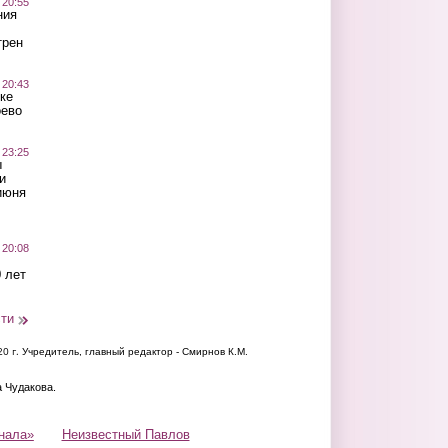
 20:55
ния
трен
 20:43
ке
оево
 23:25
ы
и
июня
 20:08
 лет
сти
20 г.
Учредитель, главный редактор - Смирнов К.М.
а Чудакова.
нала»
Неизвестный Павлов