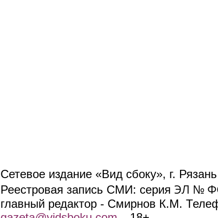
Сетевое издание «Вид сбоку», г. Рязан
ЭЛ № ФС
Реестровая запись СМИ: серия
главный редактор - Смирнов К.М. Телефо
gazeta@vidsboku.com
(link sends e-mail)
. 18+