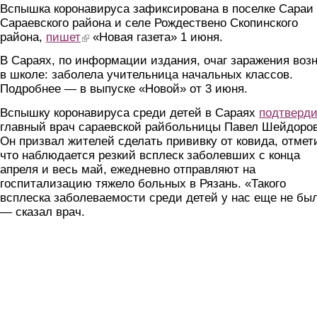
Вспышка коронавируса зафиксирована в поселке Сараи
Сараевского района и селе Рождествено Скопинского
района,
пишет
(link is external)
«Новая газета» 1 июня.
В Сараях, по информации издания, очаг заражения воз
в школе: заболела учительница начальных классов.
Подробнее — в выпуске «Новой» от 3 июня.
Вспышку коронавируса среди детей в Сараях
подтверд
главный врач сараевской райбольницы Павел Шейдоров
Он призвал жителей сделать прививку от ковида, отмет
что наблюдается резкий всплеск заболевших с конца
апреля и весь май, ежедневно отправляют на
госпитализацию тяжело больных в Рязань. «Такого
всплеска заболеваемости среди детей у нас еще не бы
— сказал врач.