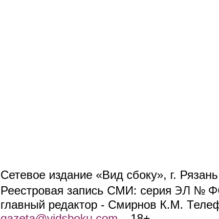
Сетевое издание «Вид сбоку», г. Рязан
ЭЛ № ФС
Реестровая запись СМИ: серия
главный редактор - Смирнов К.М. Телефо
gazeta@vidsboku.com
(link sends e-mail)
. 18+