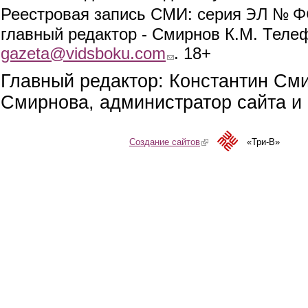
ЭЛ № ФС
Реестровая запись СМИ: серия
главный редактор - Смирнов К.М. Телефо
gazeta@vidsboku.com
(link sends e-mail)
. 18+
Главный редактор: Константин См
Смирнова, администратор сайта и 
Создание сайтов
(link is external)
«Три-В»