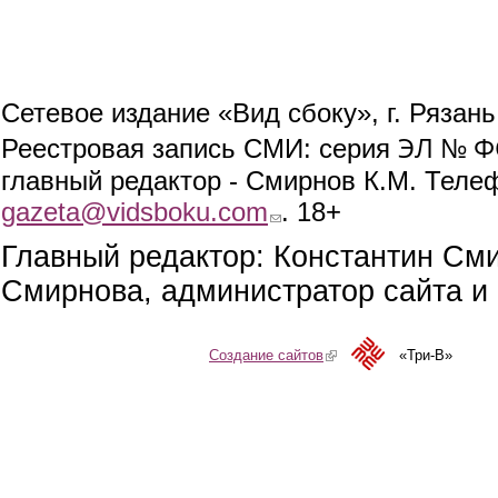
Сетевое издание «Вид сбоку», г. Рязан
ЭЛ № ФС
Реестровая запись СМИ: серия
главный редактор - Смирнов К.М. Телефо
gazeta@vidsboku.com
(link sends e-mail)
. 18+
Главный редактор: Константин См
Смирнова, администратор сайта и 
Создание сайтов
(link is external)
«Три-В»