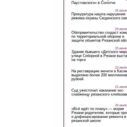
Паустовского» в Солотче
25 июля
Прокуратура нашла нарушения
режима охраны Сегденского озе
24 июля
Облправительство создаст ком
по территориальной обороне и
защите объектов Рязанской обл
23 июля
Здание бывшего «Детского мир
улице Соборной в Рязани выст
на торги
22 июля
На реставрацию мечети в Каси
выделено более 200 миллионов
рублей
21 июля
Суд ужесточил наказание экс-
снабженцу рязанского хлебоза
20 июля
«Всё идёт по плану» — мэрия
Рязани родителям, которые пр
о дофинансировании ремонта в
рязанской школе