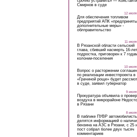
срочно устранить» — Констант
Смирнов в суде
12 июля
Для обеспечения топливом
предприятий АПК «предпринят
дополнительные меры» -
облправительство
11 июля
В Рязанской области сельский
глава, сбивший насмерть 16-ле
подростка, приговорен к 7 года
колонии-поселения
10 июля
Вопрос о расторжении соглаше
по реализации инвестпроекта в
«Грачиной роще» будет рассмо
в суде, заявил губернатор
9 июля
Прокуратура объявила о провер
воздуха в микрорайоне Недост
в Рязани
8 июля
В паблике ПУВР автомобилист
делятся информацией о наличи
бензина на АЗС в Рязани, с 25 
пост собрал более двух тысяч
комментариев