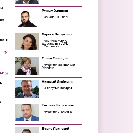
ны
Рустам Халиков
Назначен в Тверь
еня
Лариса Пастухова
иняты
Получила новую
должность в АФК
«Система»
следующая ›
Ольга Свинцова
Неудачно крышанула
Минфин
тьи
Николай Любимов
ть
Не получил портрет
у
Евгений Кириченко
Неудачно станцевал
.
Борис Ясинский