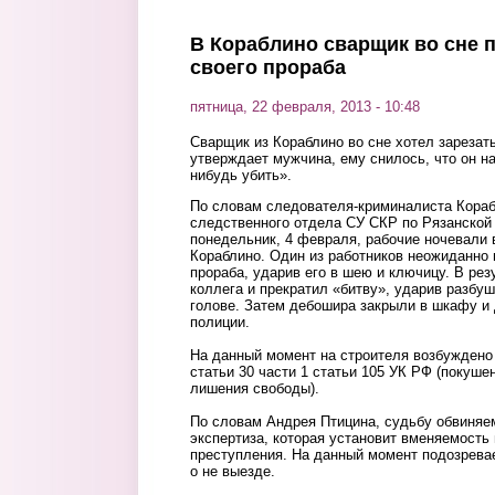
В Кораблино сварщик во сне 
своего прораба
пятница, 22 февраля, 2013 - 10:48
Сварщик из Кораблино во сне хотел зарезать
утверждает мужчина, ему снилось, что он на
нибудь убить».
По словам следователя-криминалиста Кораб
следственного отдела СУ СКР по Рязанской
понедельник, 4 февраля, рабочие ночевали 
Кораблино. Один из работников неожиданно 
прораба, ударив его в шею и ключицу. В рез
коллега и прекратил «битву», ударив разбу
голове. Затем дебошира закрыли в шкафу и
полиции.
На данный момент на строителя возбуждено 
статьи 30 части 1 статьи 105 УК РФ (покушен
лишения свободы).
По словам Андрея Птицина, судьбу обвиняе
экспертиза, которая установит вменяемость
преступления. На данный момент подозрева
о не выезде.