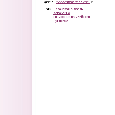
фото -
wonderwork.ucoz.com
(link is external)
Тэги:
Рязанская область
Кораблино
покушение на убийство
лунатизм