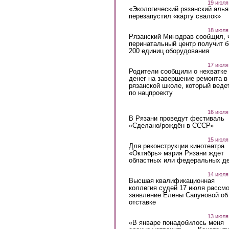
19 июля
«Экологический рязанский алья
перезапустил «карту свалок»
18 июля
Рязанский Минздрав сообщил, 
перинатальный центр получит 
200 единиц оборудования
17 июля
Родители сообщили о нехватке
денег на завершение ремонта в
рязанской школе, который веде
по нацпроекту
16 июля
В Рязани проведут фестиваль
«Сделано/рождён в СССР»
15 июля
Для реконструкции кинотеатра
«Октябрь» мэрия Рязани ждет
областных или федеральных де
14 июля
Высшая квалификационная
коллегия судей 17 июля рассмо
заявление Елены Сапуновой об
отставке
13 июля
«В январе понадобилось меня