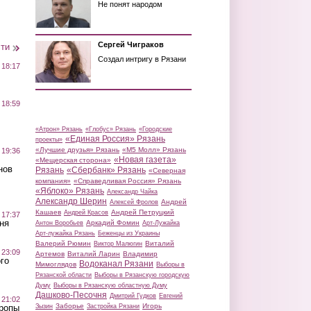
Не понят народом
Сергей Чиграков
сти
Создал интригу в Рязани
 18:17
 18:59
«Атрон» Рязань
«Глобус» Рязань
«Городские
«Единая Россия» Рязань
проекты»
«Лучшие друзья» Рязань
«М5 Молл» Рязань
 19:36
«Новая газета»
«Мещерская сторона»
нов
Рязань
«Сбербанк» Рязань
«Северная
компания»
«Справедливая Россия» Рязань
«Яблоко» Рязань
Александр Чайка
Александр Шерин
Андрей
Алексей Фролов
Кашаев
Андрей Петруцкий
Андрей Красов
 17:37
ня
Аркадий Фомин
Антон Воробьев
Арт-Лужайка
Арт-лужайка Рязань
Беженцы из Украины
Валерий Рюмин
Виталий
Виктор Малюгин
 23:09
Артемов
Виталий Ларин
Владимир
го
Водоканал Рязани
Мимоглядов
Выборы в
Рязанской области
Выборы в Рязанскую городскую
Думу
Выборы в Рязанскую областную Думу
Дашково-Песочня
Дмитрий Гудков
Евгений
 21:02
Заборье
Игорь
Зызин
Застройка Рязани
Тропы