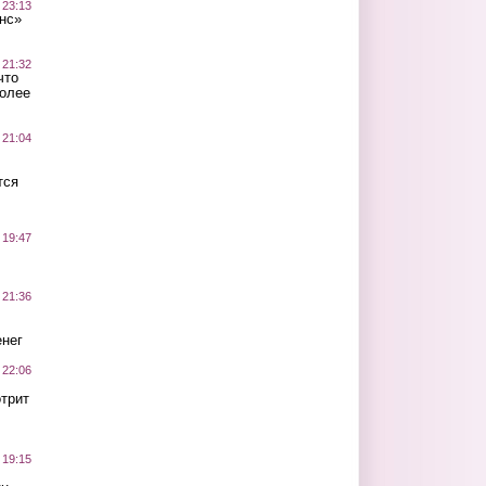
 23:13
нс»
 21:32
что
более
 21:04
тся
 19:47
 21:36
нег
 22:06
трит
 19:15