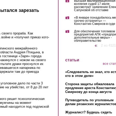
Высшая квалификационная
коллегия судей 17 июля
рассмотрит заявление Еле
пытался зарезать
Сапуновой об отставке
«В январе понадобилось м
срочно устранить» —
Константин Смирнов в суде
Для обеспечения топливом
 своего прораба. Как
предприятий АПК «предпр
 войне и «получил приказ кого-
дополнительные меры» -
облправительство
‹ предыдущая
2 из 4121
линского межрайонного
 области Андрея Птицына, в
в гостинице «Заря» города
статьи
накинулся с ножом на своего
все ста
ультате драки проснулся их
шевавшегося напарника по
 держали там до приезда
«Следователь не знал, кто ес
кто в этом деле»
уголовное дело по части 3
Сторона защиты обжаловала
ие на убийство, от 8 до 20 лет
продление ареста Константин
Смирнову до конца августа
мого решит психологическая
Путеводитель по уголовным
 мужчины на момент
делам рязанских журналистов
емый находится под подпиской
Журналист? Будешь сидеть