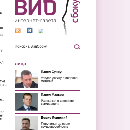
с-
ия
ии
ту
ил,
лица
Павел Супрун
Увидел логику в вопросе
жителей
тке
та в
Павел Малков
ль
Рассказал о «вопросе
выживания»
тра
ет
Борис Ясинский
х
Поручился за свою
трудоспособность