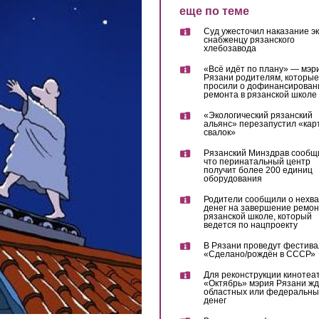
еще по теме
Суд ужесточил наказание эк
снабженцу рязанского
хлебозавода
«Всё идёт по плану» — мэр
Рязани родителям, которые
просили о дофинансирован
ремонта в рязанской школе
«Экологический рязанский
альянс» перезапустил «кар
свалок»
Рязанский Минздрав сообщ
что перинатальный центр
получит более 200 единиц
оборудования
Родители сообщили о нехва
денег на завершение ремон
рязанской школе, который
ведется по нацпроекту
В Рязани проведут фестива
«Сделано/рождён в СССР»
Для реконструкции кинотеа
«Октябрь» мэрия Рязани жд
областных или федеральны
денег