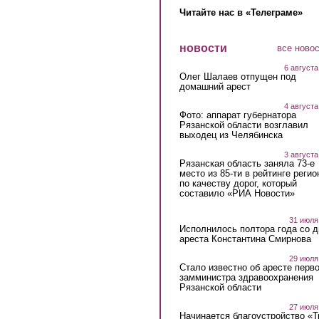
Читайте нас в «Телеграме»
новости
все ново
6 августа
Олег Шалаев отпущен под
домашний арест
4 августа
Фото: аппарат губернатора
Рязанской области возглавил
выходец из Челябинска
3 августа
Рязанская область заняла 73-е
место из 85-ти в рейтинге регио
по качеству дорог, который
составило «РИА Новости»
31 июля
Исполнилось полтора года со д
ареста Константина Смирнова
29 июля
Стало известно об аресте перво
замминистра здравоохранения
Рязанской области
27 июля
Начинается благоустройство «