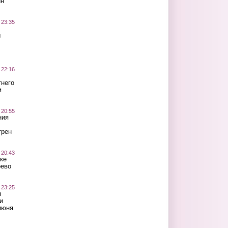
ин
 23:35
ы
 22:16
тнего
м
 20:55
ния
трен
 20:43
ке
оево
 23:25
ы
и
июня