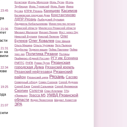
Кочетков
Игорь Морозов
Игорь
Игорь Путин
Трубицын
Игорь Туровский
Игорь Яшин
Ирина
Касимов
Канищево
 23:45
КПРФ Рязань
Кусова
Константиново
Касимовская городская Дума
ра
ЛДПР Рязань
Лыбедский бульвар
Людмила Кибальникова
Министерство печати
Рязанской области
Минлесхоз Рязанской области
 21:06
итет
Михаил Малахов
Михаил Пронин
Мост через Оку
Олег
Николай Булаев
Николай Пилюгин
Олег Ковалев
асти
Булеков
Олег Шишов
Ольга Чуляева
Ольга Мишина
Петр Пыленок
 21:31
Подбелка
Поджоги машин
Пойма Павловки
Пойма
а» на
Политика Рязани
Поляны
трех рек
авили
РГУ им. Есенина
Праймериз «Единой России»
Рязанская
РМПТС
РНПК
Роман Путин
городская Дума
Рязанский кремль
 22:34
мове
Рязанский
Рязанский нефтезавод
Рязань
район
Сасово
Рязанский цирк
Северный обход
Семен Сазонов
Сергей Дудукин
Сергей Ежов
Сергей Сальников
Сергей Филимонов
 19:25
Скопин
Солотча
Спас-Клепики
ТРЦ
вода
УМВД Рязанской
Трасса М5
«Премьер»
области
Шаукат Ахметов
Федор Провоторов
ЭРА
 21:07
осили