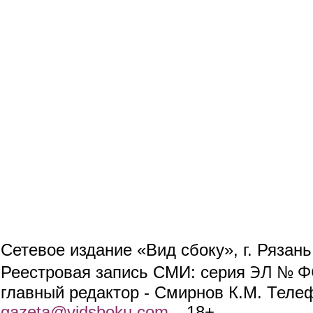
Сетевое издание «Вид сбоку», г. Рязан
ЭЛ № ФС
Реестровая запись СМИ: серия
главный редактор - Смирнов К.М. Телефо
gazeta@vidsboku.com
(link sends e-mail)
. 18+