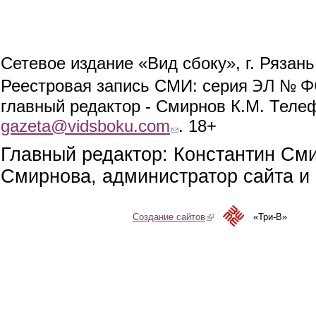
Сетевое издание «Вид сбоку», г. Рязан
ЭЛ № ФС
Реестровая запись СМИ: серия
главный редактор - Смирнов К.М. Телефо
gazeta@vidsboku.com
(link sends e-mail)
. 18+
Главный редактор: Константин См
Смирнова, администратор сайта и 
Создание сайтов
(link is external)
«Три-В»