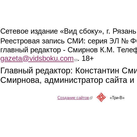
Сетевое издание «Вид сбоку», г. Рязан
ЭЛ № ФС
Реестровая запись СМИ: серия
главный редактор - Смирнов К.М. Телефо
gazeta@vidsboku.com
(link sends e-mail)
. 18+
Главный редактор: Константин См
Смирнова, администратор сайта и 
Создание сайтов
(link is external)
«Три-В»