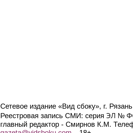
Сетевое издание «Вид сбоку», г. Рязан
ЭЛ № ФС
Реестровая запись СМИ: серия
главный редактор - Смирнов К.М. Телефо
gazeta@vidsboku.com
(link sends e-mail)
. 18+