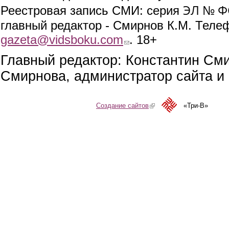
ЭЛ № ФС
Реестровая запись СМИ: серия
главный редактор - Смирнов К.М. Телефо
gazeta@vidsboku.com
(link sends e-mail)
. 18+
Главный редактор: Константин См
Смирнова, администратор сайта и 
Создание сайтов
(link is external)
«Три-В»