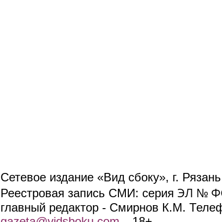
Сетевое издание «Вид сбоку», г. Рязан
ЭЛ № ФС
Реестровая запись СМИ: серия
главный редактор - Смирнов К.М. Телефо
gazeta@vidsboku.com
(link sends e-mail)
. 18+