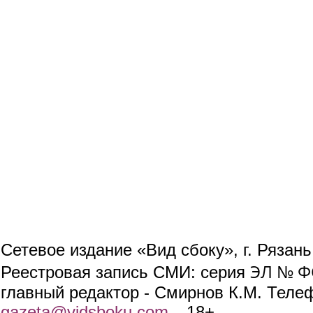
Сетевое издание «Вид сбоку», г. Рязан
ЭЛ № ФС
Реестровая запись СМИ: серия
главный редактор - Смирнов К.М. Телефо
gazeta@vidsboku.com
(link sends e-mail)
. 18+