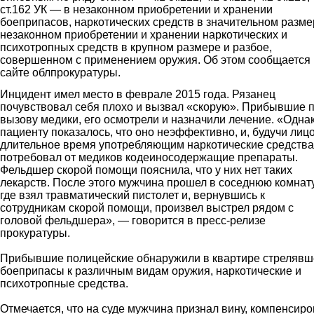
ст.162 УК — в незаконном приобретении и хранении
боеприпасов, наркотических средств в значительном разме
незаконном приобретении и хранении наркотических и
психотропных средств в крупном размере и разбое,
совершенном с применением оружия. Об этом сообщается
сайте облпрокуратуры.
Инцидент имел место в феврале 2015 года. Рязанец
почувствовал себя плохо и вызвал «скорую». Прибывшие 
вызову медики, его осмотрели и назначили лечение. «Одна
пациенту показалось, что оно неэффективно, и, будучи лиц
длительное время употребляющим наркотические средства
потребовал от медиков кодеиносодержащие препараты.
Фельдшер скорой помощи пояснила, что у них нет таких
лекарств. После этого мужчина прошел в соседнюю комнату
где взял травматический пистолет и, вернувшись к
сотрудникам скорой помощи, произвел выстрел рядом с
головой фельдшера», — говорится в пресс-релизе
прокуратуры.
Прибывшие полицейские обнаружили в квартире стрелявш
боеприпасы к различным видам оружия, наркотические и
психотропные средства.
Отмечается, что на суде мужчина признал вину, компенсир