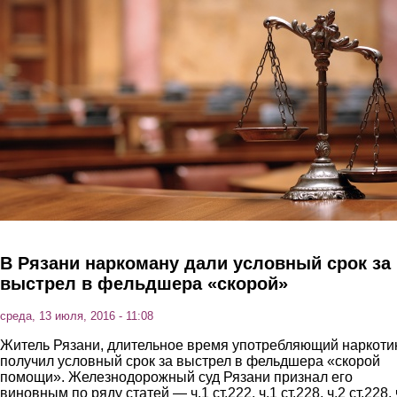
Перейти к основному содержанию
В Рязани наркоману дали условный срок за
выстрел в фельдшера «скорой»
среда, 13 июля, 2016 - 11:08
Житель Рязани, длительное время употребляющий наркоти
получил условный срок за выстрел в фельдшера «скорой
помощи». Железнодорожный суд Рязани признал его
виновным по ряду статей — ч.1 ст.222, ч.1 ст.228, ч.2 ст.228, 