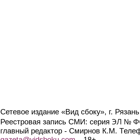
Сетевое издание «Вид сбоку», г. Рязан
ЭЛ № ФС
Реестровая запись СМИ: серия
главный редактор - Смирнов К.М. Телефо
gazeta@vidsboku.com
(link sends e-mail)
. 18+