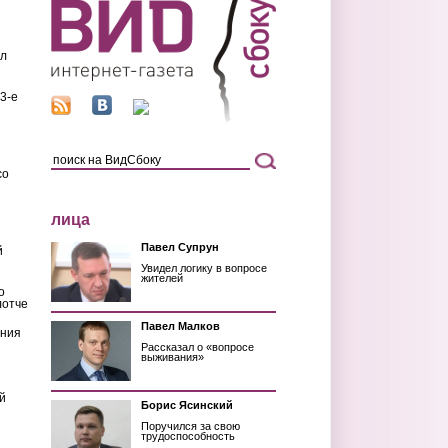
ил
3-е
со
лица
Павел Супрун
й
Увидел логику в вопросе
жителей
о
лотче
Павел Малков
ения
Рассказал о «вопросе
выживания»
й
Борис Ясинский
Поручился за свою
трудоспособность