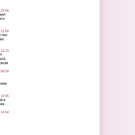
 22:06
вил
ого
 12:58
ство
ег
 11:23
от
ала
рком
 08:59
ании
 10:55
ась
ма
 14:04