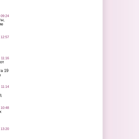
 09:24
ты,
ие
 12:57
 11:16
от
а 19
н
 11:14
д
 10:48
х
 13:20