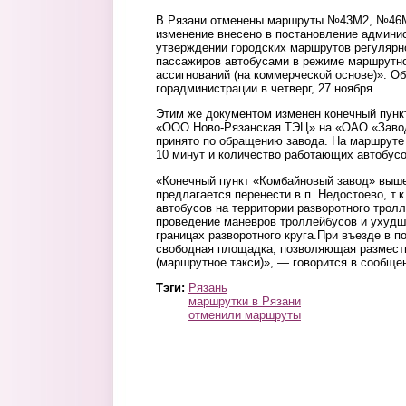
В Рязани отменены маршруты №43М2, №46
изменение внесено в постановление админи
утверждении городских маршрутов регулярн
пассажиров автобусами в режиме маршрутно
ассигнований (на коммерческой основе)». О
горадминистрации в четверг, 27 ноября.
Этим же документом изменен конечный пун
«ООО Ново-Рязанская ТЭЦ» на «ОАО «Завод
принято по обращению завода. На маршруте
10 минут и количество работающих автобусо
«Конечный пункт «Комбайновый завод» выш
предлагается перенести в п. Недостоево, т.к
автобусов на территории разворотного тролл
проведение маневров троллейбусов и ухудш
границах разворотного круга.При въезде в 
свободная площадка, позволяющая размести
(маршрутное такси)», — говорится в сообще
Тэги:
Рязань
маршрутки в Рязани
отменили маршруты