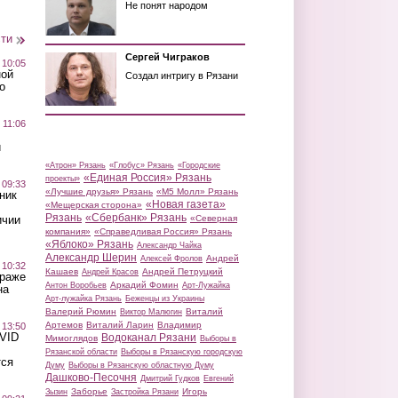
Не понят народом
сти
Сергей Чиграков
 10:05
ной
Создал интригу в Рязани
о
 11:06
й
«Атрон» Рязань
«Глобус» Рязань
«Городские
«Единая Россия» Рязань
проекты»
 09:33
«Лучшие друзья» Рязань
«М5 Молл» Рязань
ник
«Новая газета»
«Мещерская сторона»
Рязань
«Сбербанк» Рязань
ичии
«Северная
компания»
«Справедливая Россия» Рязань
«Яблоко» Рязань
Александр Чайка
Александр Шерин
Андрей
Алексей Фролов
 10:32
Кашаев
Андрей Петруцкий
Андрей Красов
краже
Аркадий Фомин
Антон Воробьев
Арт-Лужайка
на
Арт-лужайка Рязань
Беженцы из Украины
Валерий Рюмин
Виталий
Виктор Малюгин
Артемов
Виталий Ларин
Владимир
 13:50
OVID
Водоканал Рязани
Мимоглядов
Выборы в
Рязанской области
Выборы в Рязанскую городскую
тся
Думу
Выборы в Рязанскую областную Думу
Дашково-Песочня
Дмитрий Гудков
Евгений
Заборье
Игорь
Зызин
Застройка Рязани