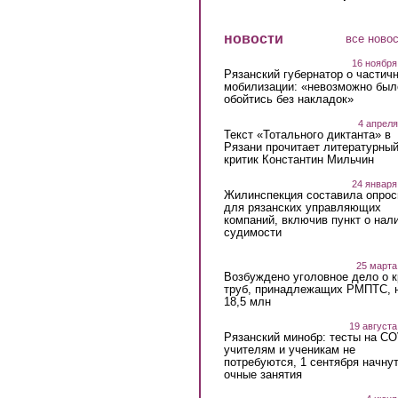
новости
все ново
16 ноября
Рязанский губернатор о частич
мобилизации: «невозможно был
обойтись без накладок»
4 апреля
Текст «Тотального диктанта» в
Рязани прочитает литературны
критик Константин Мильчин
24 января
Жилинспекция составила опрос
для рязанских управляющих
компаний, включив пункт о нал
судимости
25 марта
Возбуждено уголовное дело о 
труб, принадлежащих РМПТС, 
18,5 млн
19 августа
Рязанский минобр: тесты на C
учителям и ученикам не
потребуются, 1 сентября начну
очные занятия