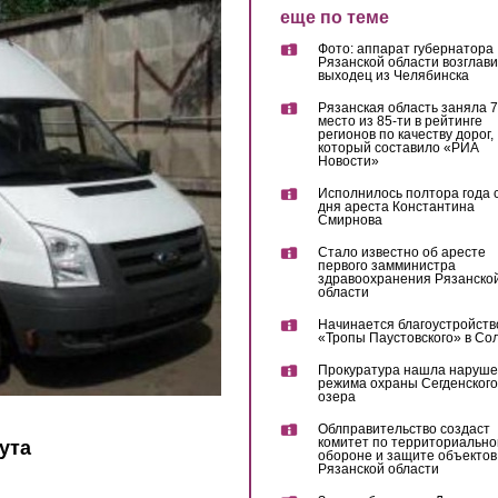
еще по теме
Фото: аппарат губернатора
Рязанской области возглав
выходец из Челябинска
Рязанская область заняла 7
место из 85-ти в рейтинге
регионов по качеству дорог,
который составило «РИА
Новости»
Исполнилось полтора года 
дня ареста Константина
Смирнова
Стало известно об аресте
первого замминистра
здравоохранения Рязанско
области
Начинается благоустройств
«Тропы Паустовского» в Со
Прокуратура нашла наруш
режима охраны Сегденского
озера
Облправительство создаст
комитет по территориально
ута
обороне и защите объектов
Рязанской области