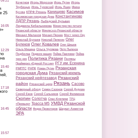
 09:21
Кочетков
Игорь Морозов
Игорь
Игорь Путин
Трубицын
Игорь Туровский
Игорь Яшин
Ирина
я
Касимов
Канищево
КПРФ Рязань
Кусова
е 25
Константиново
Касимовская городская Дума
ЛДПР Рязань
Лыбедский бульвар
 16:05
Людмила Кибальникова
Министерство печати
е»
Рязанской области
Минлесхоз Рязанской области
Михаил Малахов
Михаил Пронин
Мост через Оку
Олег
Николай Булаев
Николай Пилюгин
Олег Ковалев
Булеков
Олег Шишов
Ольга Чуляева
Ольга Мишина
Петр Пыленок
 12:29
по
Подбелка
Поджоги машин
Пойма Павловки
Пойма
Политика Рязани
ина
Поляны
трех рек
РГУ им. Есенина
Праймериз «Единой России»
 15:40
Рязанская
РМПТС
РНПК
Роман Путин
 в
городская Дума
Рязанский кремль
лей,
Рязанский
Рязанский нефтезавод
Рязань
район
Сасово
Рязанский цирк
 17:18
Северный обход
Семен Сазонов
Сергей Дудукин
кого
Сергей Ежов
Сергей Сальников
Сергей Филимонов
Скопин
Солотча
Спас-Клепики
ТРЦ
УМВД Рязанской
Трасса М5
«Премьер»
области
 16:45
Шаукат Ахметов
Федор Провоторов
ЭРА
 15:57