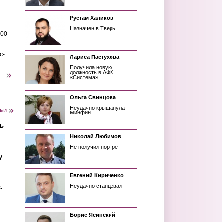
Рустам Халиков
Назначен в Тверь
200
с-
Лариса Пастухова
Получила новую
должность в АФК
следующая ›
«Система»
Ольга Свинцова
Неудачно крышанула
тьи
Минфин
ть
Николай Любимов
Не получил портрет
у
Евгений Кириченко
Неудачно станцевал
.
Борис Ясинский