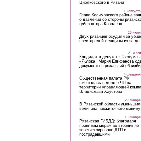
Циолковского в Рязани
13 августа
Глава Касимовского района зая
о давлении со стороны рязанск
губернатора Ковалева
26 июля
Двух рязанцев осудили за убий
престарелой женщины из-за ден
21 июля
Кандидат в депутаты Госдумы 
«Яблока» Мария Епифанова сд
документы в рязанский облизби
4 февраля
Общественная палата РФ
вмешалась в дело о ЧП на
территории управляющей комп
Владислава Хаустова
29 января
В Рязанской области уменьшил
величина прожиточного миниму
13 января
Рязанская ГИБДД: благодаря
принятым мерам во вторник не
зарегистрировано ДТП с
пострадавшими