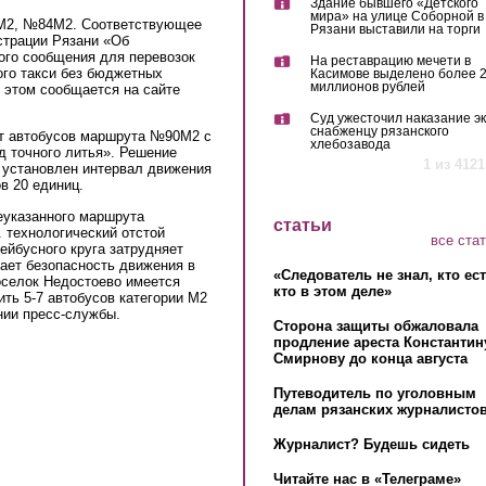
Здание бывшего «Детского
мира» на улице Соборной в
М2, №84М2. Соответствующее
Рязани выставили на торги
страции Рязани «Об
ого сообщения для перевозок
На реставрацию мечети в
го такси без бюджетных
Касимове выделено более 
миллионов рублей
б этом сообщается на сайте
Суд ужесточил наказание эк
снабженцу рязанского
кт автобусов маршрута №90М2 с
хлебозавода
 точного литья». Решение
1 из 4121
 установлен интервал движения
в 20 единиц.
еуказанного маршрута
статьи
. технологический отстой
все ста
ейбусного круга затрудняет
ает безопасность движения в
«Следователь не знал, кто ес
поселок Недостоево имеется
кто в этом деле»
ть 5-7 автобусов категории М2
нии пресс-службы.
Сторона защиты обжаловала
продление ареста Константин
Смирнову до конца августа
Путеводитель по уголовным
делам рязанских журналистов
Журналист? Будешь сидеть
Читайте нас в «Телеграме»