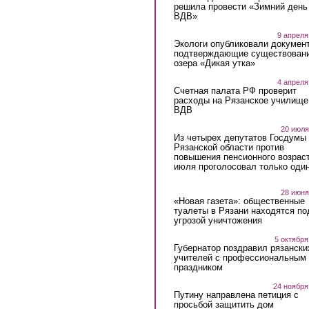
решила провести «Зимний день
ВДВ»
9 апреля
Экологи опубликовали докумен
подтверждающие существован
озера «Дикая утка»
4 апреля
Счетная палата РФ проверит
расходы на Рязанское училище
ВДВ
20 июля
Из четырех депутатов Госдумы 
Рязанской области против
повышения пенсионного возраст
июля проголосовал только оди
28 июня
«Новая газета»: общественные
туалеты в Рязани находятся по
угрозой уничтожения
5 октября
Губернатор поздравил рязански
учителей с профессиональным
праздником
24 ноября
Путину направлена петиция с
просьбой защитить дом