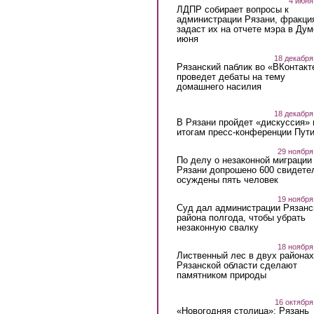
4 июня
ЛДПР собирает вопросы к
администрации Рязани, фракци
задаст их на отчете мэра в Дум
июня
18 декабря
Рязанский паблик во «ВКонтакт
проведет дебаты на тему
домашнего насилия
18 декабря
В Рязани пройдет «дискуссия» 
итогам пресс-конференции Пут
29 ноября
По делу о незаконной миграции
Рязани допрошено 600 свидете
осуждены пять человек
19 ноября
Суд дал администрации Рязанс
района полгода, чтобы убрать
незаконную свалку
18 ноября
Лиственный лес в двух районах
Рязанской области сделают
памятником природы
16 октября
«Новогодняя столица»: Рязань