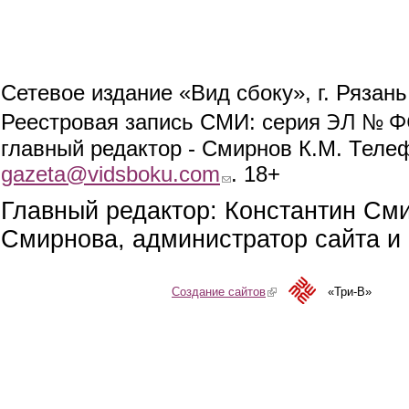
Сетевое издание «Вид сбоку», г. Рязан
ЭЛ № ФС
Реестровая запись СМИ: серия
главный редактор - Смирнов К.М. Телефо
gazeta@vidsboku.com
(link sends e-mail)
. 18+
Главный редактор: Константин См
Смирнова, администратор сайта и 
Создание сайтов
(link is external)
«Три-В»