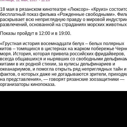
18 мая в рязанском кинотеатре «Люксор»- «Круиз» состоит
бесплатный показ фильма «Рожденные свободными». Фил
раскрывает всю неприглядную правду о мировой индустри
развлечений, основанной на страданиях морских животных
Показы пройдут в 12:00 и в 19:00.
«Грустная история восемнадцати белух – белых полярных
китов – томящихся в цистернах на жарком побережье Черн
моря. История, которая привела российских фридайверов,
всегда общавшихся и нырявших со свободными дельфина
китами в их родной стихии, за кулисы дельфинариев и
океанариумов, и помогла открыть ряд неприглядных тайн и
фактов, о которых даже не догадываются зрители, приход
на представления», — говорят рязанские зоозащитники —
организаторы кинопоказа.