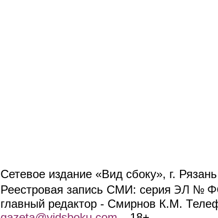
Сетевое издание «Вид сбоку», г. Рязан
ЭЛ № ФС
Реестровая запись СМИ: серия
главный редактор - Смирнов К.М. Телефо
gazeta@vidsboku.com
(link sends e-mail)
. 18+