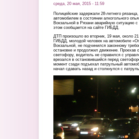
среда, 20 мая, 2015 - 11:59
Полицейские задержали 28-летнего рязанца,
автомобилем в состоянии алкогольного опья
Вокзальной в Рязани аварийную ситуацию с
этом сообщается на сайте ГИБДД.
ДТП произошло во вторник, 19 мая, около 21
ГИБДД, молодой человек на автомобиле «Оп
Вокзальной, не подчинился законному треб
остановке и продолжил движение. Проехав о
светофору, водитель не справился с управл
врезался в остановившийся перед светофор
момент сзади подъехал патрульный автомоб
начал сдавать назад и столкнулся с патру
1.jpg