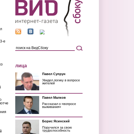
ил
3-е
со
лица
Павел Супрун
Увидел логику в вопросе
жителей
й
Павел Малков
о
лотче
Рассказал о «вопросе
выживания»
ения
Борис Ясинский
Поручился за свою
трудоспособность
й