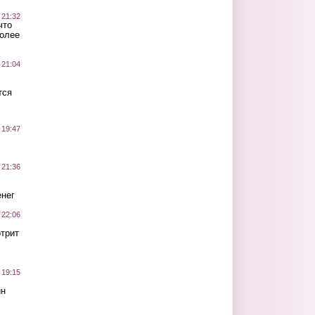
 21:32
что
более
 21:04
тся
 19:47
 21:36
нег
 22:06
трит
 19:15
ин