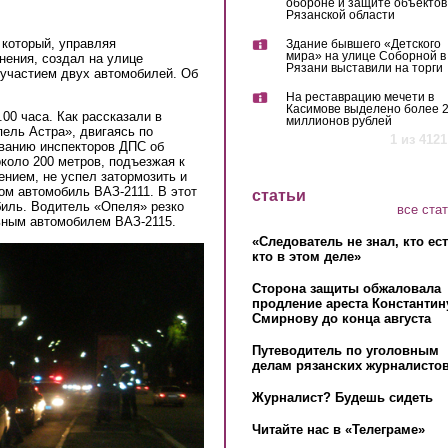
обороне и защите объектов
Рязанской области
 который, управляя
Здание бывшего «Детского
мира» на улице Соборной в
нения, создал на улице
Рязани выставили на торги
 участием двух автомобилей. Об
На реставрацию мечети в
Касимове выделено более 
.00 часа. Как рассказали в
миллионов рублей
ель Астра», двигаясь по
1 из 4121
ованию инспекторов ДПС об
коло 200 метров, подъезжая к
ением, не успел затормозить и
ом автомобиль ВАЗ-2111. В этот
статьи
иль. Водитель «Опеля» резко
все ста
льным автомобилем ВАЗ-2115.
«Следователь не знал, кто ес
кто в этом деле»
Сторона защиты обжаловала
продление ареста Константин
Смирнову до конца августа
Путеводитель по уголовным
делам рязанских журналистов
Журналист? Будешь сидеть
Читайте нас в «Телеграме»