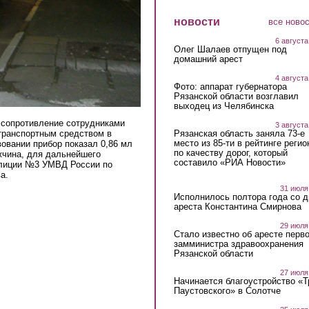
новости
все ново
6 августа
Олег Шалаев отпущен под
домашний арест
4 августа
Фото: аппарат губернатора
Рязанской области возглавил
выходец из Челябинска
 сопротивление сотрудниками
3 августа
Рязанская область заняла 73-е
 транспортным средством в
место из 85-ти в рейтинге регио
вовании прибор показал 0,86 мл
по качеству дорог, который
жчина, для дальнейшего
составило «РИА Новости»
олиции №3 УМВД России по
а.
31 июля
Исполнилось полтора года со д
ареста Константина Смирнова
29 июля
Стало известно об аресте перво
замминистра здравоохранения
Рязанской области
27 июля
Начинается благоустройство «
Паустовского» в Солотче