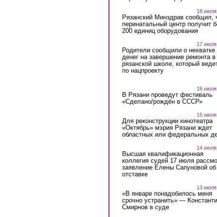
18 июля
Рязанский Минздрав сообщил, 
перинатальный центр получит 
200 единиц оборудования
17 июля
Родители сообщили о нехватке
денег на завершение ремонта в
рязанской школе, который веде
по нацпроекту
16 июля
В Рязани проведут фестиваль
«Сделано/рождён в СССР»
15 июля
Для реконструкции кинотеатра
«Октябрь» мэрия Рязани ждет
областных или федеральных де
14 июля
Высшая квалификационная
коллегия судей 17 июля рассмо
заявление Елены Сапуновой об
отставке
13 июля
«В январе понадобилось меня
срочно устранить» — Констант
Смирнов в суде