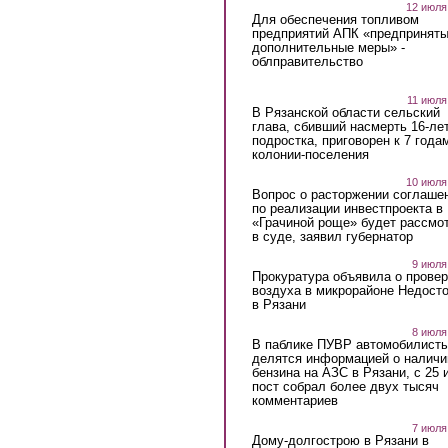
12 июля
Для обеспечения топливом
предприятий АПК «предпринят
дополнительные меры» -
облправительство
11 июля
В Рязанской области сельский
глава, сбивший насмерть 16-ле
подростка, приговорен к 7 года
колонии-поселения
10 июля
Вопрос о расторжении соглаше
по реализации инвестпроекта в
«Грачиной роще» будет рассмо
в суде, заявил губернатор
9 июля
Прокуратура объявила о провер
воздуха в микрорайоне Недост
в Рязани
8 июля
В паблике ПУВР автомобилист
делятся информацией о наличи
бензина на АЗС в Рязани, с 25 
пост собрал более двух тысяч
комментариев
7 июля
Дому-долгострою в Рязани в