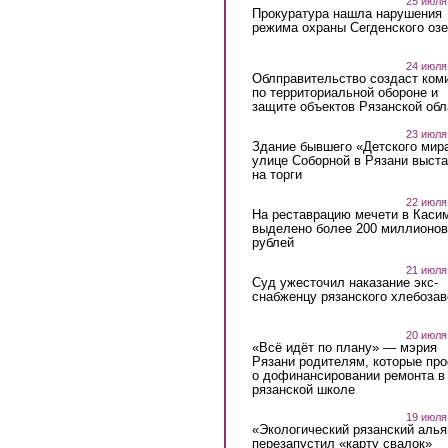
25 июля
Прокуратура нашла нарушения
режима охраны Сегденского озе
24 июля
Облправительство создаст ком
по территориальной обороне и
защите объектов Рязанской обл
23 июля
Здание бывшего «Детского мир
улице Соборной в Рязани выст
на торги
22 июля
На реставрацию мечети в Каси
выделено более 200 миллионов
рублей
21 июля
Суд ужесточил наказание экс-
снабженцу рязанского хлебоза
20 июля
«Всё идёт по плану» — мэрия
Рязани родителям, которые пр
о дофинансировании ремонта в
рязанской школе
19 июля
«Экологический рязанский алья
перезапустил «карту свалок»