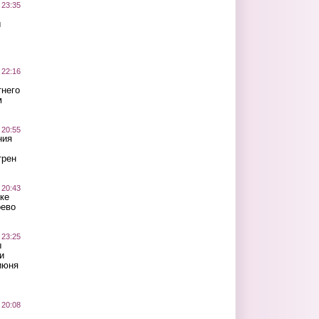
 23:35
ы
 22:16
тнего
м
 20:55
ния
трен
 20:43
ке
оево
 23:25
ы
и
июня
 20:08