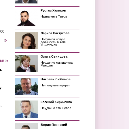
Рустам Халиков
Назначен в Тверь
200
Лариса Пастухова
Получила новую
следующая ›
должность в АФК
«Система»
Ольга Свинцова
тьи
Неудачно крышанула
Минфин
ть
Николай Любимов
Не получил портрет
у
Евгений Кириченко
.
Неудачно станцевал
Борис Ясинский