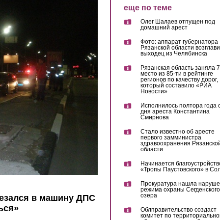
еще по теме
Олег Шалаев отпущен под
домашний арест
Фото: аппарат губернатора
Рязанской области возглав
выходец из Челябинска
Рязанская область заняла 7
место из 85-ти в рейтинге
регионов по качеству дорог,
который составило «РИА
Новости»
Исполнилось полтора года 
дня ареста Константина
Смирнова
Стало известно об аресте
первого замминистра
здравоохранения Рязанско
области
Начинается благоустройств
«Тропы Паустовского» в Со
Прокуратура нашла наруш
режима охраны Сегденского
озера
езался в машину ДПС
ься»
Облправительство создаст
комитет по территориально