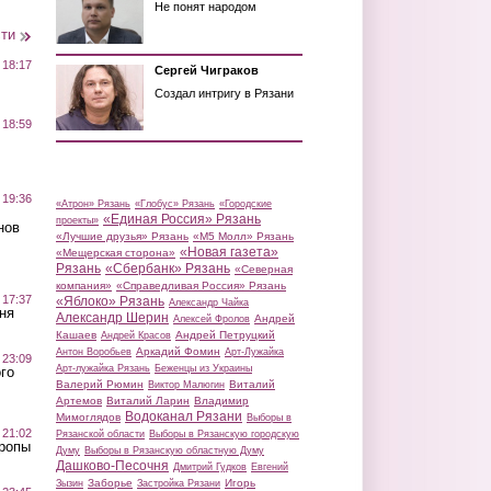
Не понят народом
сти
 18:17
Сергей Чиграков
Создал интригу в Рязани
 18:59
 19:36
«Атрон» Рязань
«Глобус» Рязань
«Городские
«Единая Россия» Рязань
проекты»
нов
«Лучшие друзья» Рязань
«М5 Молл» Рязань
«Новая газета»
«Мещерская сторона»
Рязань
«Сбербанк» Рязань
«Северная
компания»
«Справедливая Россия» Рязань
 17:37
«Яблоко» Рязань
Александр Чайка
ня
Александр Шерин
Андрей
Алексей Фролов
Кашаев
Андрей Петруцкий
Андрей Красов
Аркадий Фомин
Антон Воробьев
Арт-Лужайка
 23:09
Арт-лужайка Рязань
Беженцы из Украины
го
Валерий Рюмин
Виталий
Виктор Малюгин
Артемов
Виталий Ларин
Владимир
Водоканал Рязани
Мимоглядов
Выборы в
 21:02
Рязанской области
Выборы в Рязанскую городскую
Тропы
Думу
Выборы в Рязанскую областную Думу
Дашково-Песочня
Дмитрий Гудков
Евгений
Заборье
Игорь
Зызин
Застройка Рязани