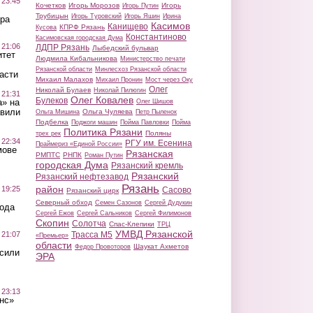
 23:45
Кочетков
Игорь Морозов
Игорь
Игорь Путин
Трубицын
Игорь Туровский
Игорь Яшин
Ирина
ра
Касимов
Канищево
КПРФ Рязань
Кусова
Константиново
Касимовская городская Дума
 21:06
ЛДПР Рязань
Лыбедский бульвар
итет
Людмила Кибальникова
Министерство печати
Рязанской области
Минлесхоз Рязанской области
асти
Михаил Малахов
Михаил Пронин
Мост через Оку
Олег
Николай Булаев
Николай Пилюгин
 21:31
Олег Ковалев
Булеков
а» на
Олег Шишов
авили
Ольга Чуляева
Ольга Мишина
Петр Пыленок
Подбелка
Поджоги машин
Пойма Павловки
Пойма
Политика Рязани
Поляны
трех рек
 22:34
РГУ им. Есенина
Праймериз «Единой России»
мове
Рязанская
РМПТС
РНПК
Роман Путин
городская Дума
Рязанский кремль
Рязанский
Рязанский нефтезавод
Рязань
район
 19:25
Сасово
Рязанский цирк
Северный обход
Семен Сазонов
Сергей Дудукин
вода
Сергей Ежов
Сергей Сальников
Сергей Филимонов
Скопин
Солотча
Спас-Клепики
ТРЦ
УМВД Рязанской
 21:07
Трасса М5
«Премьер»
области
Шаукат Ахметов
Федор Провоторов
осили
ЭРА
 23:13
нс»