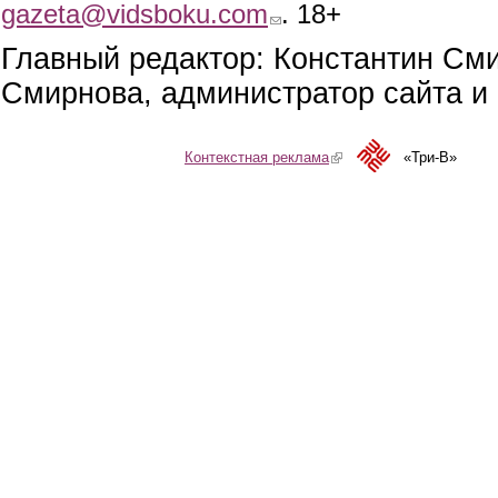
gazeta@vidsboku.com
(link sends e-mail)
. 18+
Главный редактор: Константин См
Смирнова, администратор сайта и 
Контекстная реклама
(link is external)
«Три-В»