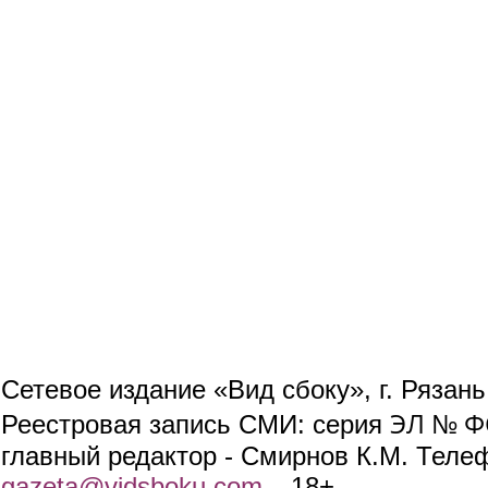
Сетевое издание «Вид сбоку», г. Рязан
ЭЛ № ФС
Реестровая запись СМИ: серия
главный редактор - Смирнов К.М. Телефо
gazeta@vidsboku.com
(link sends e-mail)
. 18+