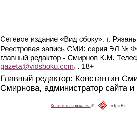
Сетевое издание «Вид сбоку», г. Рязан
ЭЛ № ФС
Реестровая запись СМИ: серия
главный редактор - Смирнов К.М. Телефо
gazeta@vidsboku.com
(link sends e-mail)
. 18+
Главный редактор: Константин См
Смирнова, администратор сайта и 
Контекстная реклама
(link is external)
«Три-В»