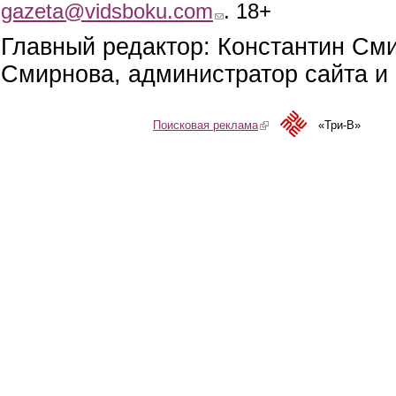
gazeta@vidsboku.com
(link sends e-mail)
. 18+
Главный редактор: Константин См
Смирнова, администратор сайта и 
Поисковая реклама
(link is external)
«Три-В»