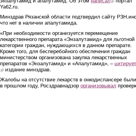
энзалутамид и апалутамид. Об этом
написал
(link is externa
портал
Ya62.ru.
Минздрав Рязанской области подтвердил сайту РЗН.ин
что нет в наличии апалутамида.
«При необходимости организуется перемещение
лекарственного препарата «Энзалутамид» для льготной
категории граждан, нуждающихся в данном препарате.
Кроме того, для бесперебойного обеспечения граждан
министерством организована закупка лекарственных
препаратов «Энзалутамид» и «Апалутамид», –
цитируе
(link is external)
издание минздрав.
Жалобы на отсутствие лекарств в онкодиспансере были
в прошлом году, Росздравнадзор
организовывал
проверк