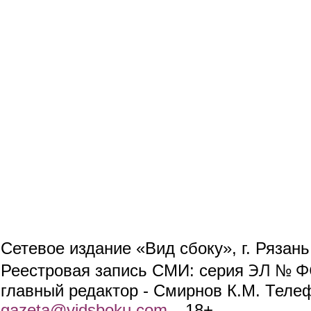
Сетевое издание «Вид сбоку», г. Рязан
ЭЛ № ФС
Реестровая запись СМИ: серия
главный редактор - Смирнов К.М. Телефо
gazeta@vidsboku.com
(link sends e-mail)
. 18+