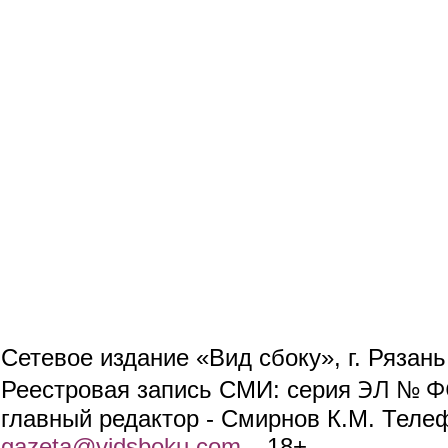
Сетевое издание «Вид сбоку», г. Рязан
ЭЛ № ФС
Реестровая запись СМИ: серия
главный редактор - Смирнов К.М. Телефо
gazeta@vidsboku.com
(link sends e-mail)
. 18+