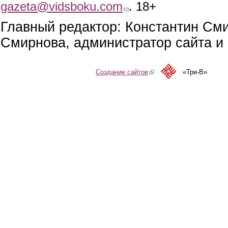
gazeta@vidsboku.com
(link sends e-mail)
. 18+
Главный редактор: Константин См
Смирнова, администратор сайта и 
Создание сайтов
(link is external)
«Три-В»