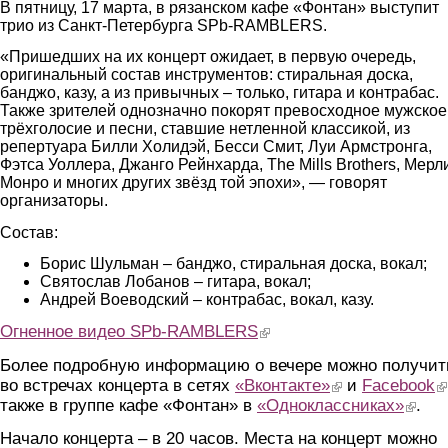
В пятницу, 17 марта, в рязанском кафе «Фонтан» выступит
трио из Санкт-Петербурга SPb-RAMBLERS.
«Пришедших на их концерт ожидает, в первую очередь,
оригинальный состав инструментов: стиральная доска,
банджо, казу, а из привычных – только, гитара и контрабас.
Также зрителей однозначно покорят превосходное мужское
трёхголосие и песни, ставшие нетленной классикой, из
репертуара Билли Холидэй, Бесси Смит, Луи Армстронга,
Фэтса Уоллера, Джанго Рейнхарда, The Mills Brothers, Мерл
Монро и многих других звёзд той эпохи», — говорят
организаторы.
Состав:
Борис Шульман – банджо, стиральная доска, вокал;
Святослав Лобанов – гитара, вокал;
Андрей Воеводский – контрабас, вокал, казу.
Огненное видео SPb-RAMBLERS
(link is external)
Более подробную информацию о вечере можно получит
во встречах концерта в сетях
«Вконтакте»
(link is external)
и
Facebook
(l
также в группе кафе «Фонтан» в
«Одноклассниках»
(link is
.
Начало концерта – в 20 часов. Места на концерт можно