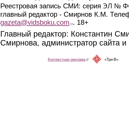
ЭЛ № ФС
Реестровая запись СМИ: серия
главный редактор - Смирнов К.М. Телефо
gazeta@vidsboku.com
(link sends e-mail)
. 18+
Главный редактор: Константин См
Смирнова, администратор сайта и 
Контекстная реклама
(link is external)
«Три-В»