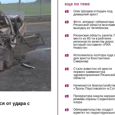
еще по теме
Олег Шалаев отпущен под
домашний арест
Фото: аппарат губернатора
Рязанской области возглав
выходец из Челябинска
Рязанская область заняла 7
место из 85-ти в рейтинге
регионов по качеству дорог,
который составило «РИА
Новости»
Исполнилось полтора года 
дня ареста Константина
Смирнова
Стало известно об аресте
первого замминистра
здравоохранения Рязанско
области
Начинается благоустройств
«Тропы Паустовского» в Со
Прокуратура нашла наруш
режима охраны Сегденского
озера
я от удара с
Облправительство создаст
комитет по территориально