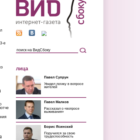
ил
3-е
со
лица
Павел Супрун
Увидел логику в вопросе
жителей
й
Павел Малков
о
лотче
Рассказал о «вопросе
выживания»
ения
Борис Ясинский
Поручился за свою
трудоспособность
й