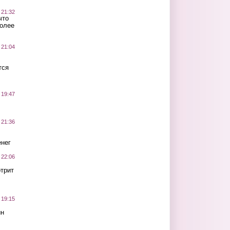
 21:32
что
более
 21:04
тся
 19:47
 21:36
нег
 22:06
трит
 19:15
ин