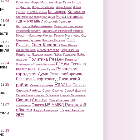
 23:45
Кочетков
Игорь Морозов
Игорь
Игорь Путин
Трубицын
Игорь Туровский
Игорь Яшин
Ирина
ра
Касимов
Канищево
КПРФ Рязань
Кусова
Константиново
Касимовская городская Дума
 21:06
ЛДПР Рязань
Лыбедский бульвар
итет
Людмила Кибальникова
Министерство печати
Рязанской области
Минлесхоз Рязанской области
асти
Михаил Малахов
Михаил Пронин
Мост через Оку
Олег
Николай Булаев
Николай Пилюгин
 21:31
Олег Ковалев
Булеков
а» на
Олег Шишов
авили
Ольга Чуляева
Ольга Мишина
Петр Пыленок
Подбелка
Поджоги машин
Пойма Павловки
Пойма
Политика Рязани
Поляны
трех рек
 22:34
РГУ им. Есенина
Праймериз «Единой России»
мове
Рязанская
РМПТС
РНПК
Роман Путин
городская Дума
Рязанский кремль
Рязанский
Рязанский нефтезавод
Рязань
район
 19:25
Сасово
Рязанский цирк
Северный обход
Семен Сазонов
Сергей Дудукин
вода
Сергей Ежов
Сергей Сальников
Сергей Филимонов
Скопин
Солотча
Спас-Клепики
ТРЦ
УМВД Рязанской
 21:07
Трасса М5
«Премьер»
области
Шаукат Ахметов
Федор Провоторов
осили
ЭРА
 23:13
нс»