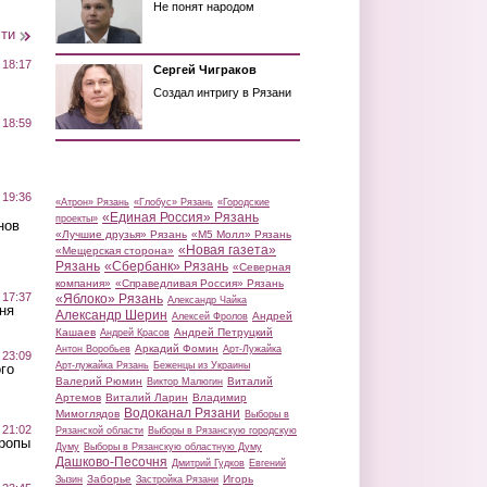
Не понят народом
сти
 18:17
Сергей Чиграков
Создал интригу в Рязани
 18:59
 19:36
«Атрон» Рязань
«Глобус» Рязань
«Городские
«Единая Россия» Рязань
проекты»
нов
«Лучшие друзья» Рязань
«М5 Молл» Рязань
«Новая газета»
«Мещерская сторона»
Рязань
«Сбербанк» Рязань
«Северная
компания»
«Справедливая Россия» Рязань
 17:37
«Яблоко» Рязань
Александр Чайка
ня
Александр Шерин
Андрей
Алексей Фролов
Кашаев
Андрей Петруцкий
Андрей Красов
Аркадий Фомин
Антон Воробьев
Арт-Лужайка
 23:09
Арт-лужайка Рязань
Беженцы из Украины
го
Валерий Рюмин
Виталий
Виктор Малюгин
Артемов
Виталий Ларин
Владимир
Водоканал Рязани
Мимоглядов
Выборы в
 21:02
Рязанской области
Выборы в Рязанскую городскую
Тропы
Думу
Выборы в Рязанскую областную Думу
Дашково-Песочня
Дмитрий Гудков
Евгений
Заборье
Игорь
Зызин
Застройка Рязани