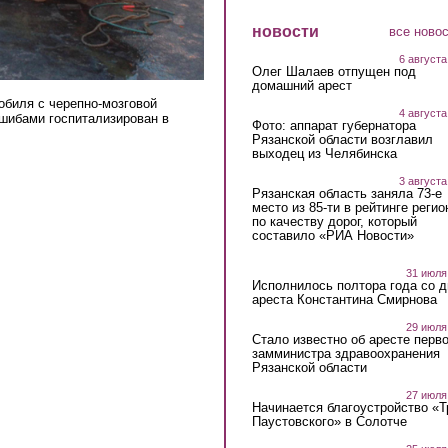
новости
все ново
6 августа
Олег Шалаев отпущен под
домашний арест
обиля с черепно-мозговой
4 августа
шибами госпитализирован в
Фото: аппарат губернатора
Рязанской области возглавил
выходец из Челябинска
3 августа
Рязанская область заняла 73-е
место из 85-ти в рейтинге регио
по качеству дорог, который
составило «РИА Новости»
31 июля
Исполнилось полтора года со д
ареста Константина Смирнова
29 июля
Стало известно об аресте перво
замминистра здравоохранения
Рязанской области
27 июля
Начинается благоустройство «
Паустовского» в Солотче