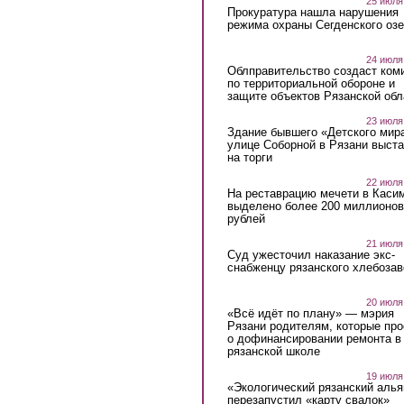
25 июля
Прокуратура нашла нарушения
режима охраны Сегденского озе
24 июля
Облправительство создаст ком
по территориальной обороне и
защите объектов Рязанской обл
23 июля
Здание бывшего «Детского мир
улице Соборной в Рязани выст
на торги
22 июля
На реставрацию мечети в Каси
выделено более 200 миллионов
рублей
21 июля
Суд ужесточил наказание экс-
снабженцу рязанского хлебоза
20 июля
«Всё идёт по плану» — мэрия
Рязани родителям, которые пр
о дофинансировании ремонта в
рязанской школе
19 июля
«Экологический рязанский алья
перезапустил «карту свалок»