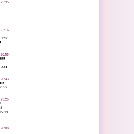
 23:35
ы
 22:16
тнего
м
 20:55
ния
трен
 20:43
ке
оево
 23:25
ы
и
июня
 20:08