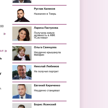
Рустам Халиков
Назначен в Тверь
200
Лариса Пастухова
Получила новую
следующая ›
должность в АФК
«Система»
Ольга Свинцова
тьи
Неудачно крышанула
Минфин
ть
Николай Любимов
Не получил портрет
у
Евгений Кириченко
.
Неудачно станцевал
Борис Ясинский