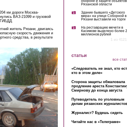
обороне и защите объектов
Рязанской области
204 км дороги Москва-
Здание бывшего «Детского
мира» на улице Соборной в
кнулись ВАЗ-21099 и грузовой
Рязани выставили на торги
 ГИБДД.
На реставрацию мечети в
тний житель Рязани, двигаясь
Касимове выделено более 
езопасную скорость движения и
миллионов рублей
тного средства, в результате
1 из 4121
статьи
все ста
«Следователь не знал, кто ес
кто в этом деле»
Сторона защиты обжаловала
продление ареста Константин
Смирнову до конца августа
Путеводитель по уголовным
делам рязанских журналистов
Журналист? Будешь сидеть
Читайте нас в «Телеграме»