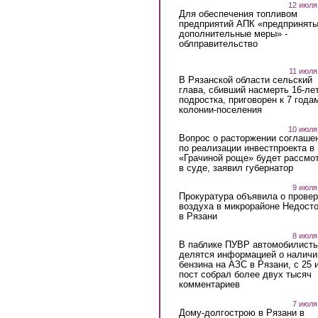
12 июля
Для обеспечения топливом
предприятий АПК «предпринят
дополнительные меры» -
облправительство
11 июля
В Рязанской области сельский
глава, сбивший насмерть 16-ле
подростка, приговорен к 7 года
колонии-поселения
10 июля
Вопрос о расторжении соглаше
по реализации инвестпроекта в
«Грачиной роще» будет рассмо
в суде, заявил губернатор
9 июля
Прокуратура объявила о провер
воздуха в микрорайоне Недост
в Рязани
8 июля
В паблике ПУВР автомобилист
делятся информацией о наличи
бензина на АЗС в Рязани, с 25 
пост собрал более двух тысяч
комментариев
7 июля
Дому-долгострою в Рязани в