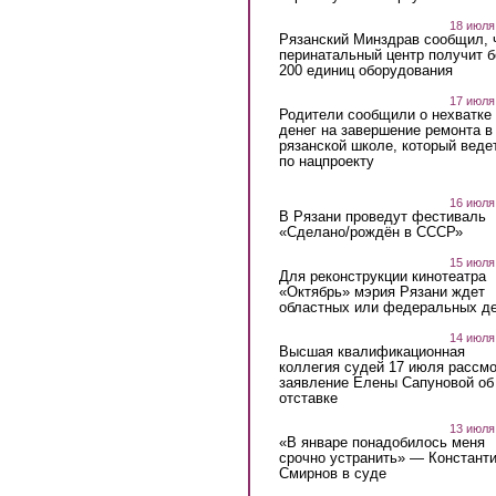
18 июля
Рязанский Минздрав сообщил, 
перинатальный центр получит 
200 единиц оборудования
17 июля
Родители сообщили о нехватке
денег на завершение ремонта в
рязанской школе, который веде
по нацпроекту
16 июля
В Рязани проведут фестиваль
«Сделано/рождён в СССР»
15 июля
Для реконструкции кинотеатра
«Октябрь» мэрия Рязани ждет
областных или федеральных де
14 июля
Высшая квалификационная
коллегия судей 17 июля рассмо
заявление Елены Сапуновой об
отставке
13 июля
«В январе понадобилось меня
срочно устранить» — Констант
Смирнов в суде