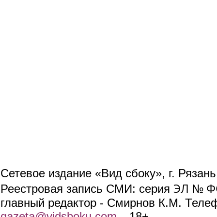
Сетевое издание «Вид сбоку», г. Рязан
ЭЛ № ФС
Реестровая запись СМИ: серия
главный редактор - Смирнов К.М. Телефо
gazeta@vidsboku.com
(link sends e-mail)
. 18+