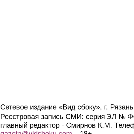
Сетевое издание «Вид сбоку», г. Рязан
ЭЛ № ФС
Реестровая запись СМИ: серия
главный редактор - Смирнов К.М. Телефо
gazeta@vidsboku.com
(link sends e-mail)
. 18+